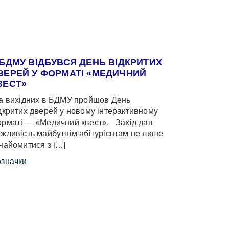
 БДМУ ВІДБУВСЯ ДЕНЬ ВІДКРИТИХ
ВЕРЕЙ У ФОРМАТІ «МЕДИЧНИЙ
ВЕСТ»
 вихідних в БДМУ пройшов День
дкритих дверей у новому інтерактивному
рматі — «Медичний квест». Захід дав
жливість майбутнім абітурієнтам не лише
найомитися з […]
значки