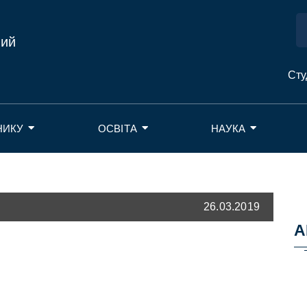
ний
Сту
НИКУ
ОСВІТА
НАУКА
26.03.2019
А