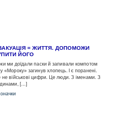
ВАКУАЦІЯ = ЖИТТЯ. ДОПОМОЖИ
УПИТИ ЙОГО
ки ми доїдали паски й запивали компотом
у «Мороку» загинув хлопець. І є поранені.
 не військові цифри. Це люди. З іменами. З
динами, […]
значки