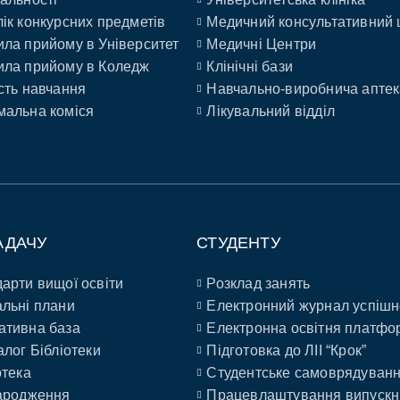
ік конкурсних предметів
Медичний консультативний 
ла прийому в Університет
Медичні Центри
ла прийому в Коледж
Клінічні бази
сть навчання
Навчально-виробнича аптек
альна коміся
Лікувальний відділ
АДАЧУ
СТУДЕНТУ
арти вищої освіти
Розклад занять
льні плани
Електронний журнал успішн
ативна база
Електронна освітня платфо
алог Бібліотеки
Підготовка до ЛІІ “Крок”
отека
Студентське самоврядуван
ародження
Працевлаштування випускн