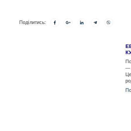
Поділитись:
Е
К
По
— 
Це
ро
По