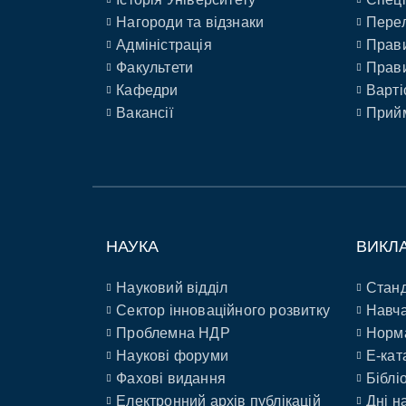
Нагороди та відзнаки
Перел
Адміністрація
Прави
Факультети
Прави
Кафедри
Варті
Вакансії
Прийм
НАУКА
ВИКЛ
Науковий відділ
Станд
Сектор інноваційного розвитку
Навча
Проблемна НДР
Норм
Наукові форуми
E-кат
Фахові видання
Біблі
Електронний архів публікацій
Дні н