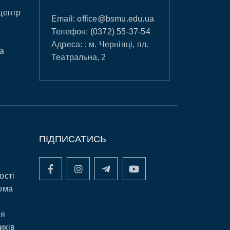
центр
Email:
office@bsmu.edu.ua
Телефон:
(0372) 55-37-54
Адреса: : м. Чернівці, пл.
а
Театральна, 2
ПІДПИСАТИСЬ
ості
рма
ня
иків