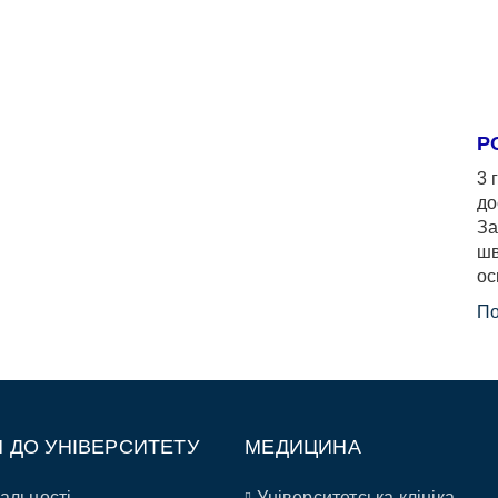
Р
3 
до
За
шв
ос
По
П ДО УНІВЕРСИТЕТУ
МЕДИЦИНА
альності
Університетська клініка