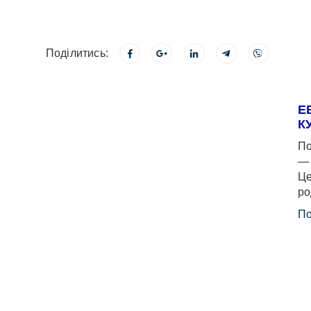
Поділитись:
Е
К
По
— 
Це
ро
По