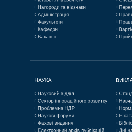
Нагороди та відзнаки
Перел
Адміністрація
Прави
Факультети
Прави
Кафедри
Варті
Вакансії
Прийм
НАУКА
ВИКЛ
Науковий відділ
Станд
Сектор інноваційного розвитку
Навча
Проблемна НДР
Норм
Наукові форуми
E-кат
Фахові видання
Біблі
Електронний архів публікацій
Дні н