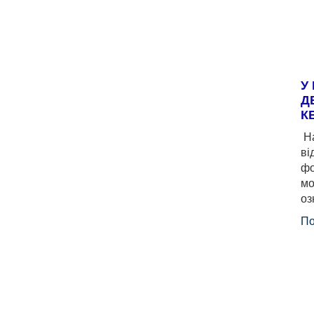
У
Д
К
На
ві
фо
мо
оз
По