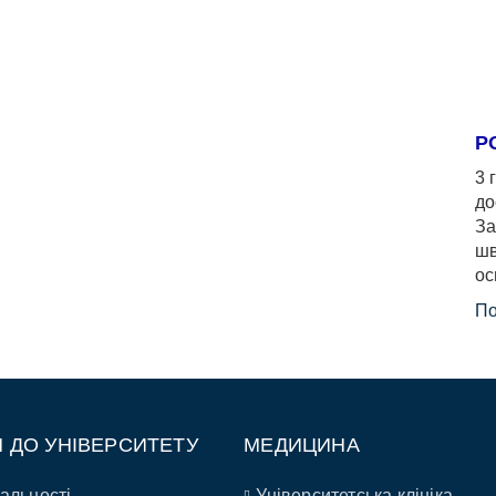
Р
3 
до
За
шв
ос
По
П ДО УНІВЕРСИТЕТУ
МЕДИЦИНА
альності
Університетська клініка