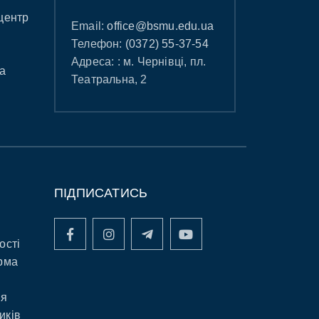
центр
Email:
office@bsmu.edu.ua
Телефон:
(0372) 55-37-54
Адреса: : м. Чернівці, пл.
а
Театральна, 2
ПІДПИСАТИСЬ
ості
рма
ня
иків