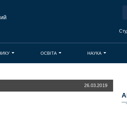
ний
Сту
НИКУ
ОСВІТА
НАУКА
26.03.2019
А