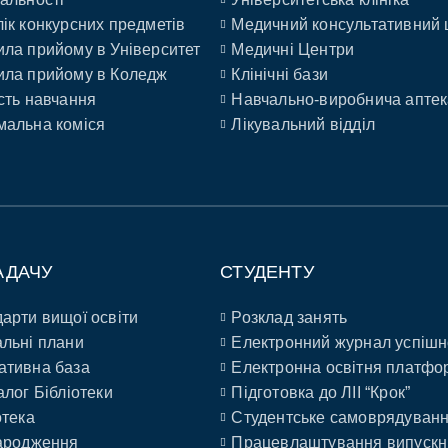
ік конкурсних предметів
Медичний консультативний 
ла прийому в Університет
Медичні Центри
ла прийому в Коледж
Клінічні бази
сть навчання
Навчально-виробнича аптек
альна коміся
Лікувальний відділ
АДАЧУ
СТУДЕНТУ
арти вищої освіти
Розклад занять
льні плани
Електронний журнал успішн
ативна база
Електронна освітня платфо
алог Бібліотеки
Підготовка до ЛІІ “Крок”
отека
Студентське самоврядуван
ародження
Працевлаштування випускн