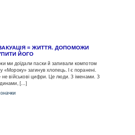
ВАКУАЦІЯ = ЖИТТЯ. ДОПОМОЖИ
УПИТИ ЙОГО
ки ми доїдали паски й запивали компотом
у «Мороку» загинув хлопець. І є поранені.
 не військові цифри. Це люди. З іменами. З
динами, […]
значки