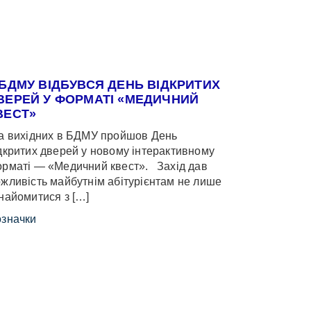
 БДМУ ВІДБУВСЯ ДЕНЬ ВІДКРИТИХ
ВЕРЕЙ У ФОРМАТІ «МЕДИЧНИЙ
ВЕСТ»
 вихідних в БДМУ пройшов День
дкритих дверей у новому інтерактивному
рматі — «Медичний квест». Захід дав
жливість майбутнім абітурієнтам не лише
найомитися з […]
значки