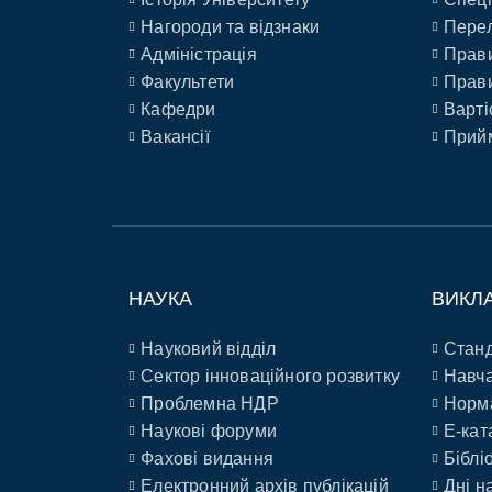
Нагороди та відзнаки
Перел
Адміністрація
Прави
Факультети
Прави
Кафедри
Варті
Вакансії
Прийм
НАУКА
ВИКЛ
Науковий відділ
Станд
Сектор інноваційного розвитку
Навча
Проблемна НДР
Норм
Наукові форуми
E-кат
Фахові видання
Біблі
Електронний архів публікацій
Дні н