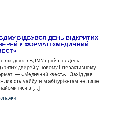
 БДМУ ВІДБУВСЯ ДЕНЬ ВІДКРИТИХ
ВЕРЕЙ У ФОРМАТІ «МЕДИЧНИЙ
ВЕСТ»
 вихідних в БДМУ пройшов День
дкритих дверей у новому інтерактивному
рматі — «Медичний квест». Захід дав
жливість майбутнім абітурієнтам не лише
найомитися з […]
значки