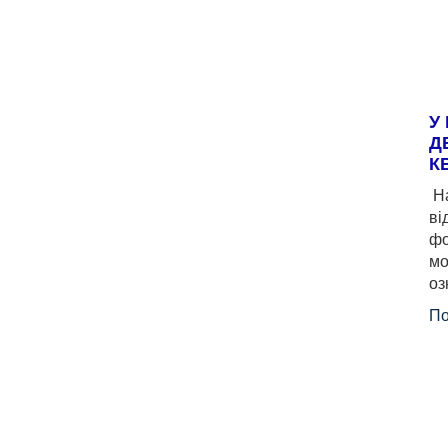
У
Д
К
На
ві
фо
мо
оз
По