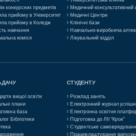
ік конкурсних предметів
Медичний консультативний 
ла прийому в Університет
Медичні Центри
ла прийому в Коледж
Клінічні бази
сть навчання
Навчально-виробнича аптек
альна коміся
Лікувальний відділ
АДАЧУ
СТУДЕНТУ
арти вищої освіти
Розклад занять
льні плани
Електронний журнал успішн
ативна база
Електронна освітня платфо
алог Бібліотеки
Підготовка до ЛІІ “Крок”
отека
Студентське самоврядуван
ародження
Працевлаштування випускн