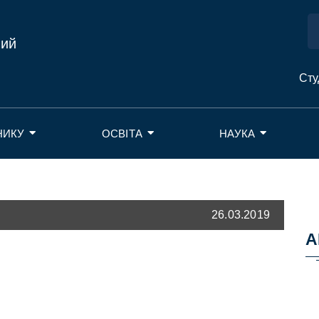
ний
Сту
НИКУ
ОСВІТА
НАУКА
26.03.2019
А