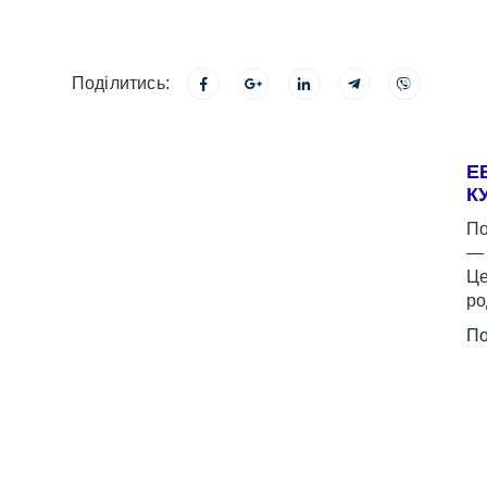
Поділитись:
Е
К
По
— 
Це
ро
По