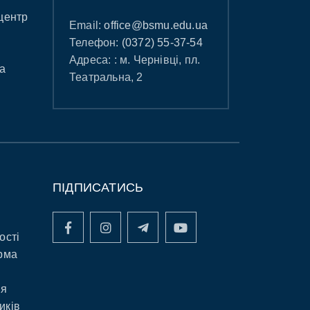
центр
Email:
office@bsmu.edu.ua
Телефон:
(0372) 55-37-54
Адреса: : м. Чернівці, пл.
а
Театральна, 2
ПІДПИСАТИСЬ
ості
рма
ня
иків