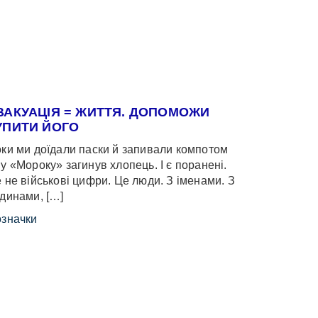
ВАКУАЦІЯ = ЖИТТЯ. ДОПОМОЖИ
УПИТИ ЙОГО
ки ми доїдали паски й запивали компотом
у «Мороку» загинув хлопець. І є поранені.
 не військові цифри. Це люди. З іменами. З
динами, […]
значки