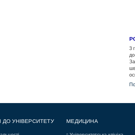
Р
3 
до
За
шв
ос
По
П ДО УНІВЕРСИТЕТУ
МЕДИЦИНА
альності
Університетська клініка