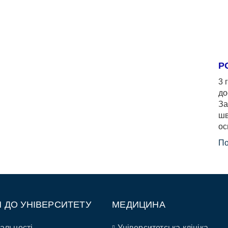
Р
3 
до
За
шв
ос
По
П ДО УНІВЕРСИТЕТУ
МЕДИЦИНА
альності
Університетська клініка