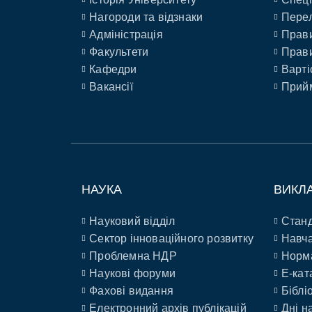
Нагороди та відзнаки
Перел
Адміністрація
Прави
Факультети
Прави
Кафедри
Варті
Вакансії
Прийм
НАУКА
ВИКЛ
Науковий відділ
Станд
Сектор інноваційного розвитку
Навча
Проблемна НДР
Норм
Наукові форуми
E-кат
Фахові видання
Біблі
Електронний архів публікацій
Дні н