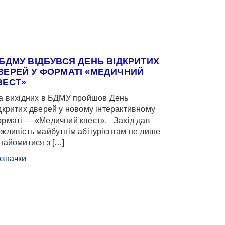
 БДМУ ВІДБУВСЯ ДЕНЬ ВІДКРИТИХ
ВЕРЕЙ У ФОРМАТІ «МЕДИЧНИЙ
ВЕСТ»
 вихідних в БДМУ пройшов День
дкритих дверей у новому інтерактивному
рматі — «Медичний квест». Захід дав
жливість майбутнім абітурієнтам не лише
найомитися з […]
значки