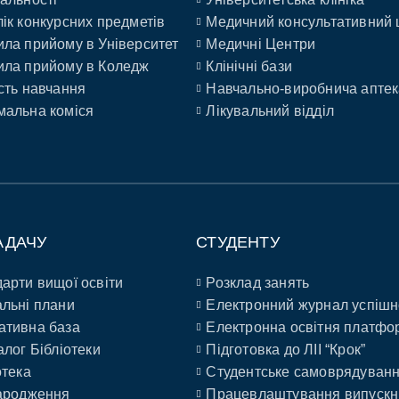
ік конкурсних предметів
Медичний консультативний 
ла прийому в Університет
Медичні Центри
ла прийому в Коледж
Клінічні бази
сть навчання
Навчально-виробнича аптек
альна коміся
Лікувальний відділ
АДАЧУ
СТУДЕНТУ
арти вищої освіти
Розклад занять
льні плани
Електронний журнал успішн
ативна база
Електронна освітня платфо
алог Бібліотеки
Підготовка до ЛІІ “Крок”
отека
Студентське самоврядуван
ародження
Працевлаштування випускн