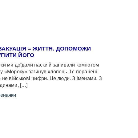
ВАКУАЦІЯ = ЖИТТЯ. ДОПОМОЖИ
УПИТИ ЙОГО
ки ми доїдали паски й запивали компотом
у «Мороку» загинув хлопець. І є поранені.
 не військові цифри. Це люди. З іменами. З
динами, […]
значки