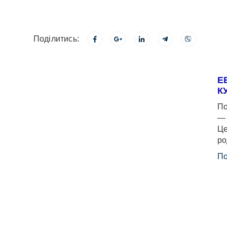
Поділитись:
Е
К
По
— 
Це
ро
По