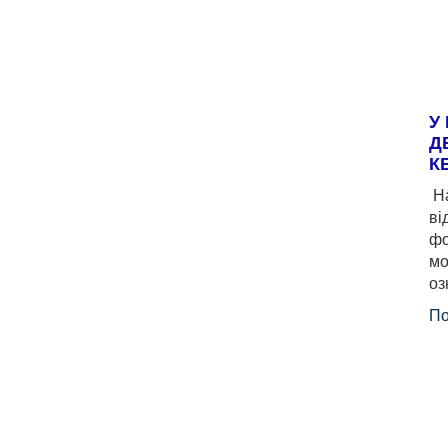
У
Д
К
На
ві
фо
мо
оз
По