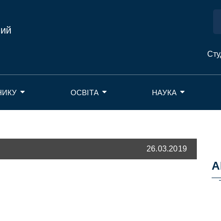
ний
Сту
НИКУ
ОСВІТА
НАУКА
26.03.2019
А