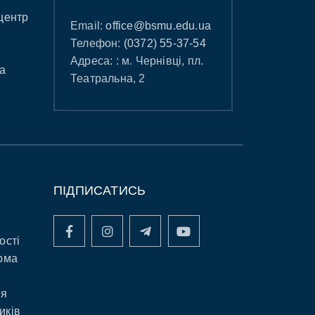
центр
Email:
office@bsmu.edu.ua
Телефон:
(0372) 55-37-54
Адреса: : м. Чернівці, пл.
а
Театральна, 2
ПІДПИСАТИСЬ
ості
рма
ня
иків