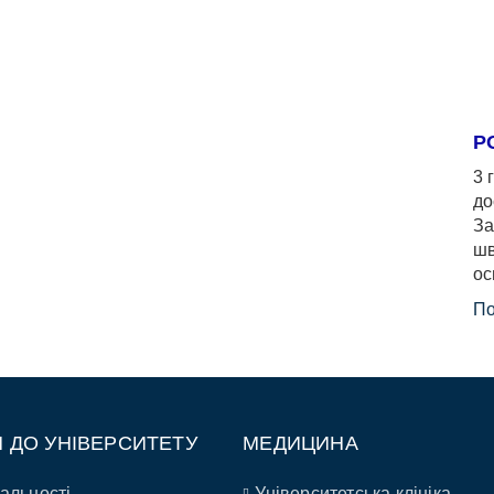
Р
3 
до
За
шв
ос
По
П ДО УНІВЕРСИТЕТУ
МЕДИЦИНА
альності
Університетська клініка