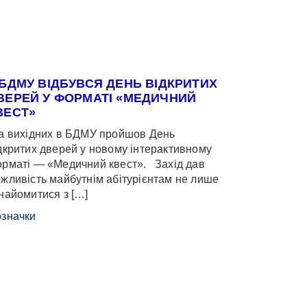
 БДМУ ВІДБУВСЯ ДЕНЬ ВІДКРИТИХ
ВЕРЕЙ У ФОРМАТІ «МЕДИЧНИЙ
ВЕСТ»
 вихідних в БДМУ пройшов День
дкритих дверей у новому інтерактивному
рматі — «Медичний квест». Захід дав
жливість майбутнім абітурієнтам не лише
найомитися з […]
значки