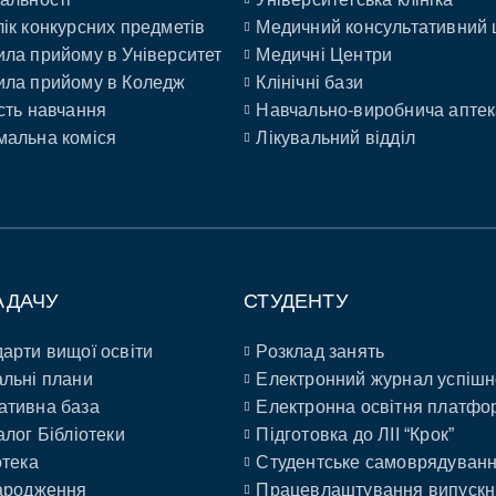
ік конкурсних предметів
Медичний консультативний 
ла прийому в Університет
Медичні Центри
ла прийому в Коледж
Клінічні бази
сть навчання
Навчально-виробнича аптек
альна коміся
Лікувальний відділ
АДАЧУ
СТУДЕНТУ
арти вищої освіти
Розклад занять
льні плани
Електронний журнал успішн
ативна база
Електронна освітня платфо
алог Бібліотеки
Підготовка до ЛІІ “Крок”
отека
Студентське самоврядуван
ародження
Працевлаштування випускн