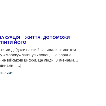
ВАКУАЦІЯ = ЖИТТЯ. ДОПОМОЖИ
УПИТИ ЙОГО
ки ми доїдали паски й запивали компотом
у «Мороку» загинув хлопець. І є поранені.
 не військові цифри. Це люди. З іменами. З
динами, […]
значки