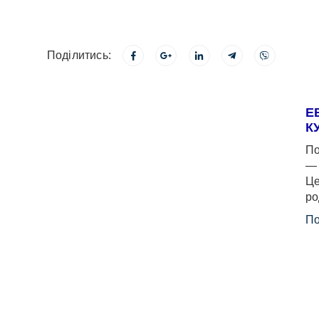
Поділитись:
Е
К
По
— 
Це
ро
По