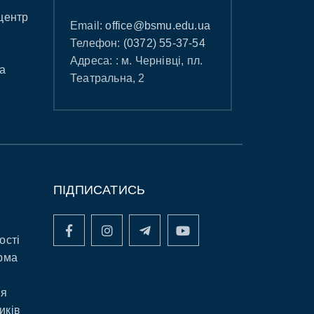
центр
Email:
office@bsmu.edu.ua
Телефон:
(0372) 55-37-54
Адреса: : м. Чернівці, пл.
а
Театральна, 2
ПІДПИСАТИСЬ
ості
рма
ня
иків