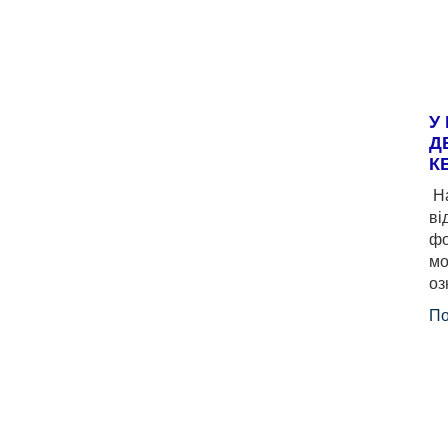
У
Д
К
На
ві
фо
мо
оз
По