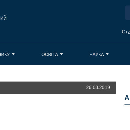
ний
Сту
НИКУ
ОСВІТА
НАУКА
26.03.2019
А