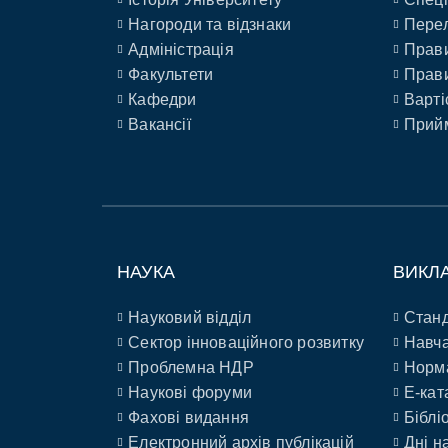
Нагороди та відзнаки
Перел
Адміністрація
Прави
Факультети
Прави
Кафедри
Варті
Вакансії
Прийм
НАУКА
ВИКЛ
Науковий відділ
Станд
Сектор інноваційного розвитку
Навча
Проблемна НДР
Норм
Наукові форуми
E-кат
Фахові видання
Біблі
Електронний архів публікацій
Дні н