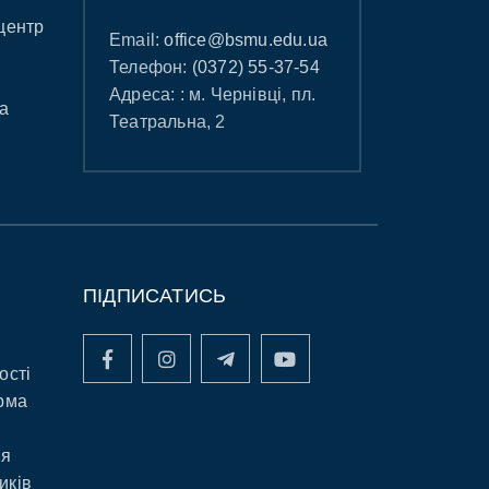
центр
Email:
office@bsmu.edu.ua
Телефон:
(0372) 55-37-54
Адреса: : м. Чернівці, пл.
а
Театральна, 2
ПІДПИСАТИСЬ
ості
рма
ня
иків