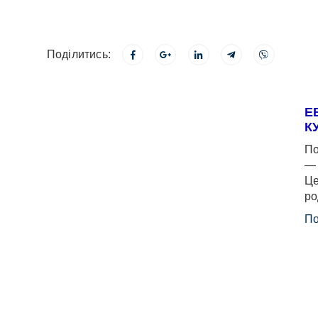
Поділитись:
Е
К
По
— 
Це
ро
По