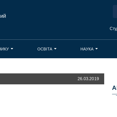
ний
Сту
НИКУ
ОСВІТА
НАУКА
26.03.2019
А