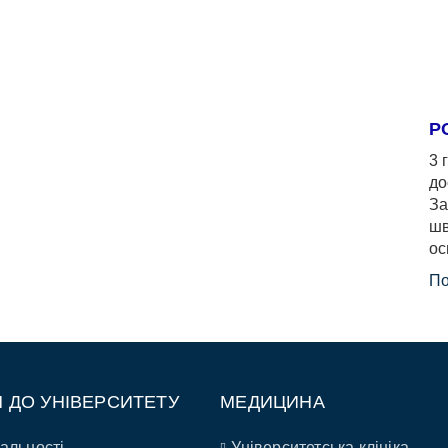
Р
3 
до
За
шв
ос
По
П ДО УНІВЕРСИТЕТУ
МЕДИЦИНА
альності
Університетська клініка