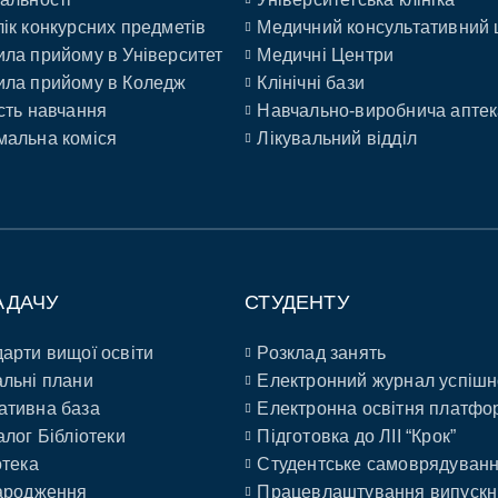
ік конкурсних предметів
Медичний консультативний 
ла прийому в Університет
Медичні Центри
ла прийому в Коледж
Клінічні бази
сть навчання
Навчально-виробнича аптек
альна коміся
Лікувальний відділ
АДАЧУ
СТУДЕНТУ
арти вищої освіти
Розклад занять
льні плани
Електронний журнал успішн
ативна база
Електронна освітня платфо
алог Бібліотеки
Підготовка до ЛІІ “Крок”
отека
Студентське самоврядуван
ародження
Працевлаштування випускн