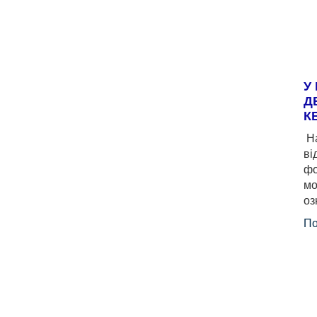
У
Д
К
На
ві
фо
мо
оз
По