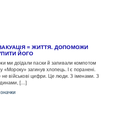
ВАКУАЦІЯ = ЖИТТЯ. ДОПОМОЖИ
УПИТИ ЙОГО
ки ми доїдали паски й запивали компотом
у «Мороку» загинув хлопець. І є поранені.
 не військові цифри. Це люди. З іменами. З
динами, […]
значки