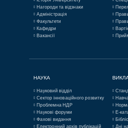
Нагороди та відзнаки
Перел
Адміністрація
Прави
Факультети
Прави
Кафедри
Варті
Вакансії
Прийм
НАУКА
ВИКЛ
Науковий відділ
Станд
Сектор інноваційного розвитку
Навча
Проблемна НДР
Норм
Наукові форуми
E-кат
Фахові видання
Біблі
Електронний архів публікацій
Дні н