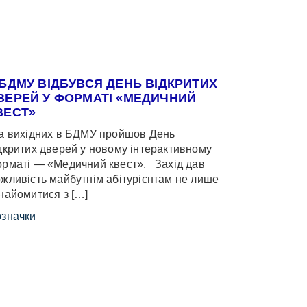
 БДМУ ВІДБУВСЯ ДЕНЬ ВІДКРИТИХ
ВЕРЕЙ У ФОРМАТІ «МЕДИЧНИЙ
ВЕСТ»
 вихідних в БДМУ пройшов День
дкритих дверей у новому інтерактивному
рматі — «Медичний квест». Захід дав
жливість майбутнім абітурієнтам не лише
найомитися з […]
значки