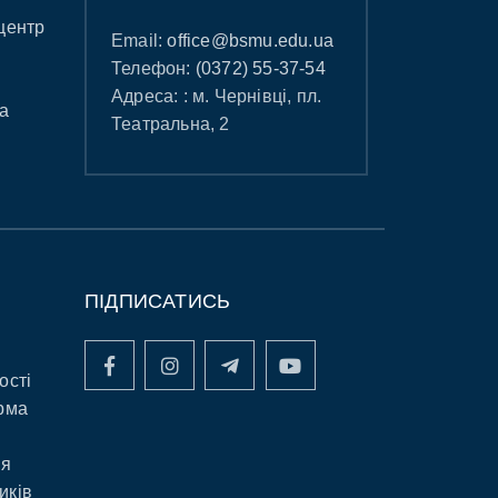
центр
Email:
office@bsmu.edu.ua
Телефон:
(0372) 55-37-54
Адреса: : м. Чернівці, пл.
а
Театральна, 2
ПІДПИСАТИСЬ
ості
рма
ня
иків