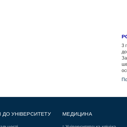
Р
3 
до
За
шв
ос
По
П ДО УНІВЕРСИТЕТУ
МЕДИЦИНА
альності
Університетська клініка