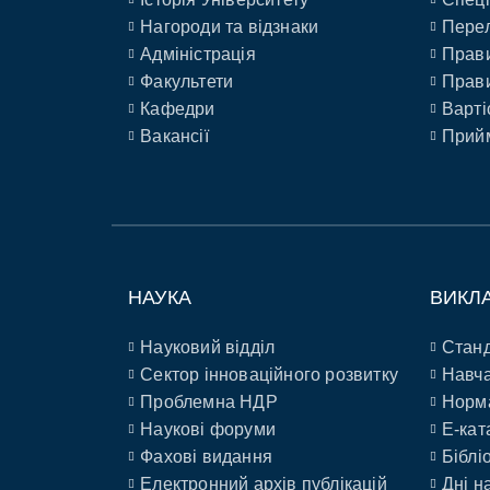
Нагороди та відзнаки
Перел
Адміністрація
Прави
Факультети
Прави
Кафедри
Варті
Вакансії
Прийм
НАУКА
ВИКЛ
Науковий відділ
Станд
Сектор інноваційного розвитку
Навча
Проблемна НДР
Норм
Наукові форуми
E-кат
Фахові видання
Біблі
Електронний архів публікацій
Дні н