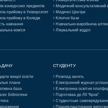
ік конкурсних предметів
Медичний консультативний 
ла прийому в Університет
Медичні Центри
ла прийому в Коледж
Клінічні бази
сть навчання
Навчально-виробнича аптек
альна коміся
Лікувальний відділ
АДАЧУ
СТУДЕНТУ
арти вищої освіти
Розклад занять
льні плани
Електронний журнал успішн
ативна база
Електронна освітня платфо
алог Бібліотеки
Підготовка до ЛІІ “Крок”
отека
Студентське самоврядуван
ародження
Працевлаштування випускн