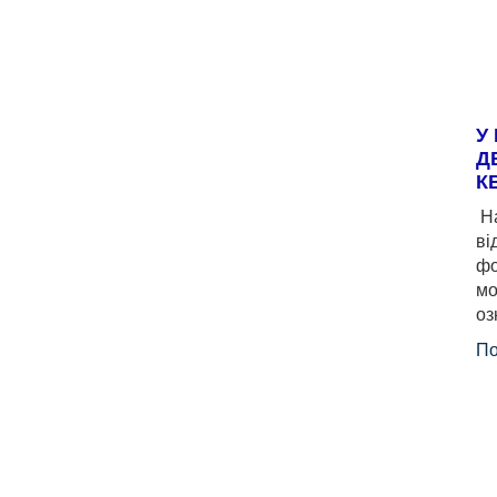
У
Д
К
На
ві
фо
мо
оз
По