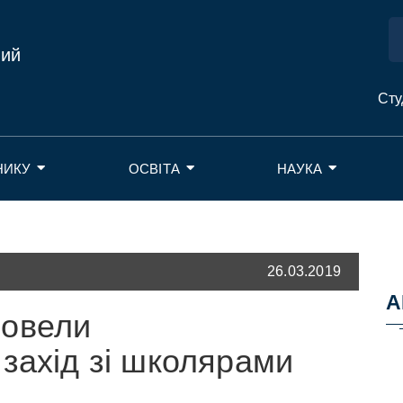
ний
Сту
НИКУ
ОСВІТА
НАУКА
26.03.2019
А
ровели
захід зі школярами