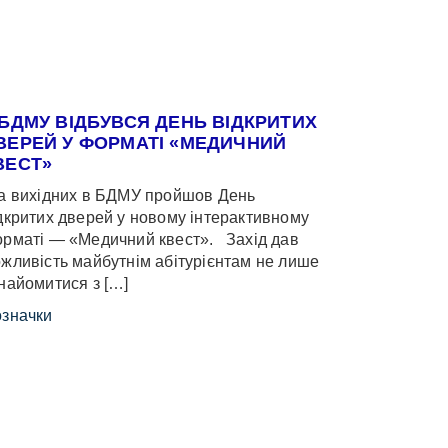
 БДМУ ВІДБУВСЯ ДЕНЬ ВІДКРИТИХ
ВЕРЕЙ У ФОРМАТІ «МЕДИЧНИЙ
ВЕСТ»
 вихідних в БДМУ пройшов День
дкритих дверей у новому інтерактивному
рматі — «Медичний квест». Захід дав
жливість майбутнім абітурієнтам не лише
найомитися з […]
значки