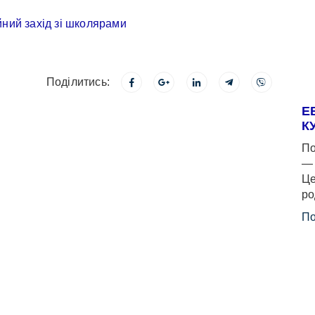
Поділитись:
Е
К
По
— 
Це
ро
По