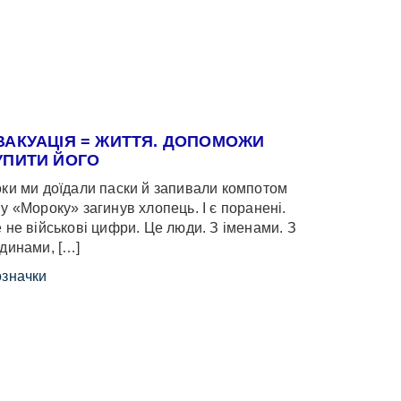
ВАКУАЦІЯ = ЖИТТЯ. ДОПОМОЖИ
УПИТИ ЙОГО
ки ми доїдали паски й запивали компотом
у «Мороку» загинув хлопець. І є поранені.
 не військові цифри. Це люди. З іменами. З
динами, […]
значки