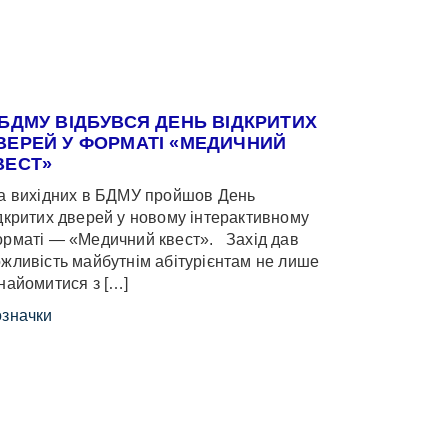
 БДМУ ВІДБУВСЯ ДЕНЬ ВІДКРИТИХ
ВЕРЕЙ У ФОРМАТІ «МЕДИЧНИЙ
ВЕСТ»
 вихідних в БДМУ пройшов День
дкритих дверей у новому інтерактивному
рматі — «Медичний квест». Захід дав
жливість майбутнім абітурієнтам не лише
найомитися з […]
значки