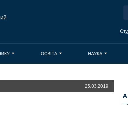
ний
Сту
НИКУ
ОСВІТА
НАУКА
25.03.2019
А