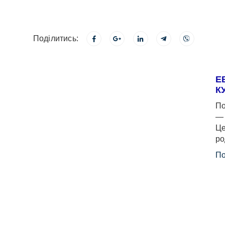
Поділитись:
Е
К
По
— 
Це
ро
По