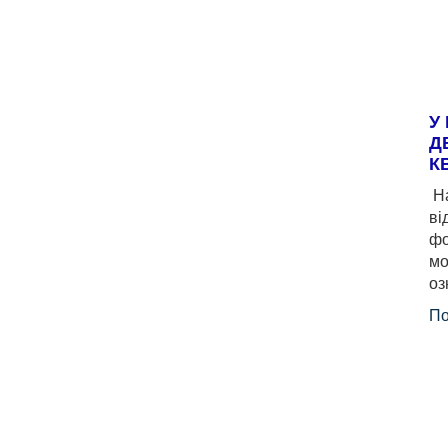
У
Д
К
На
ві
фо
мо
оз
По