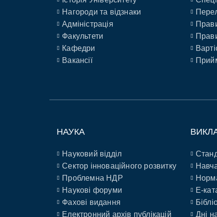
Нагороди та відзнаки
Перел
Адміністрація
Прави
Факультети
Прави
Кафедри
Варті
Вакансії
Прийм
НАУКА
ВИКЛ
Науковий відділ
Станд
Сектор інноваційного розвитку
Навча
Проблемна НДР
Норм
Наукові форуми
E-кат
Фахові видання
Біблі
Електронний архів публікацій
Дні н