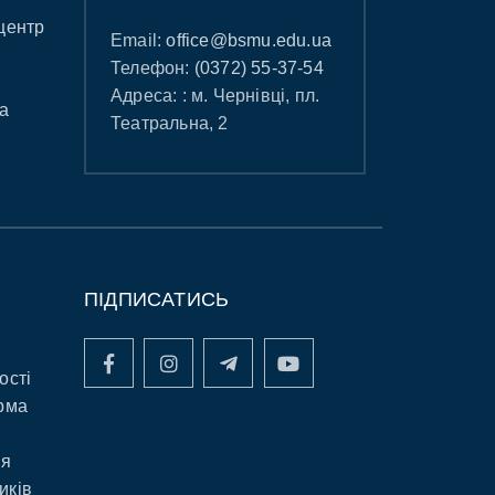
центр
Email:
office@bsmu.edu.ua
Телефон:
(0372) 55-37-54
Адреса: : м. Чернівці, пл.
а
Театральна, 2
ПІДПИСАТИСЬ
ості
рма
ня
иків