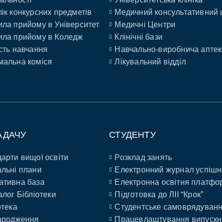
ік конкурсних предметів
Медичний консультативний 
ла прийому в Університет
Медичні Центри
ла прийому в Коледж
Клінічні бази
сть навчання
Навчально-виробнича аптек
альна коміся
Лікувальний відділ
АДАЧУ
СТУДЕНТУ
арти вищої освіти
Розклад занять
льні плани
Електронний журнал успішн
ативна база
Електронна освітня платфо
алог Бібліотеки
Підготовка до ЛІІ “Крок”
отека
Студентське самоврядуван
ародження
Працевлаштування випускн