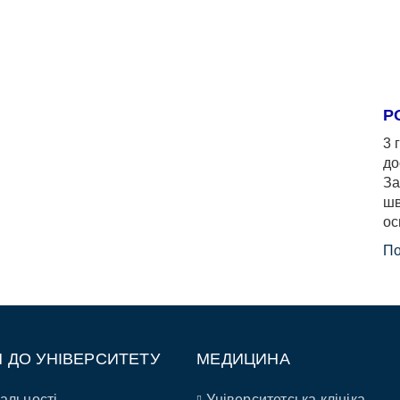
Р
3 
до
За
шв
ос
По
П ДО УНІВЕРСИТЕТУ
МЕДИЦИНА
альності
Університетська клініка