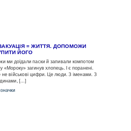
ВАКУАЦІЯ = ЖИТТЯ. ДОПОМОЖИ
УПИТИ ЙОГО
ки ми доїдали паски й запивали компотом
у «Мороку» загинув хлопець. І є поранені.
 не військові цифри. Це люди. З іменами. З
динами, […]
значки