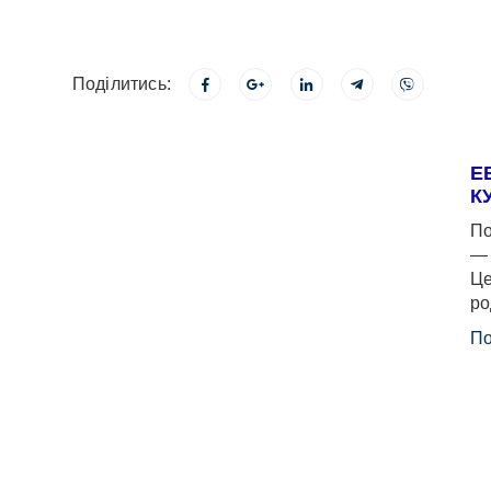
Поділитись:
Е
К
По
— 
Це
ро
По