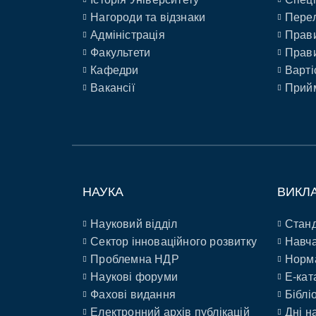
Нагороди та відзнаки
Перел
Адміністрація
Прави
Факультети
Прави
Кафедри
Варті
Вакансії
Прийм
НАУКА
ВИКЛ
Науковий відділ
Станд
Сектор інноваційного розвитку
Навча
Проблемна НДР
Норм
Наукові форуми
E-кат
Фахові видання
Біблі
Електронний архів публікацій
Дні н