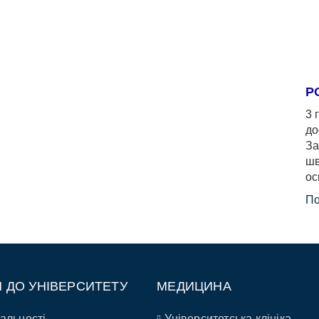
Р
3 
до
За
шв
ос
По
П ДО УНІВЕРСИТЕТУ
МЕДИЦИНА
альності
Університетська клініка