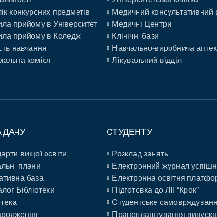
ік конкурсних предметів
Медичний консультативний 
ла прийому в Університет
Медичні Центри
ла прийому в Коледж
Клінічні бази
сть навчання
Навчально-виробнича аптек
альна коміся
Лікувальний відділ
АДАЧУ
СТУДЕНТУ
арти вищої освіти
Розклад занять
льні плани
Електронний журнал успішн
ативна база
Електронна освітня платфо
алог Бібліотеки
Підготовка до ЛІІ “Крок”
отека
Студентське самоврядуван
ародження
Працевлаштування випускн