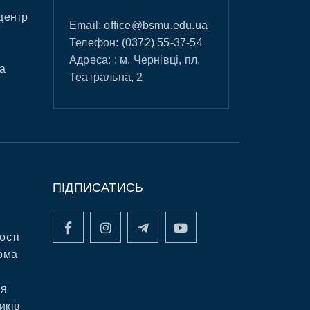
центр
Email:
office@bsmu.edu.ua
Телефон:
(0372) 55-37-54
Адреса: : м. Чернівці, пл.
а
Театральна, 2
ПІДПИСАТИСЬ
ості
рма
ня
иків