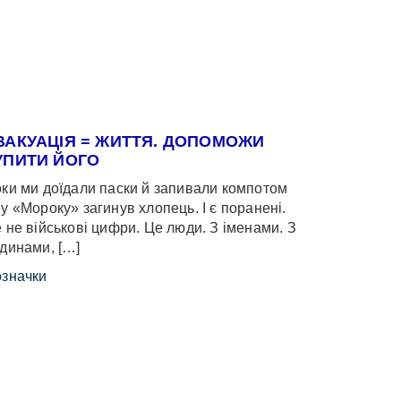
ВАКУАЦІЯ = ЖИТТЯ. ДОПОМОЖИ
УПИТИ ЙОГО
ки ми доїдали паски й запивали компотом
у «Мороку» загинув хлопець. І є поранені.
 не військові цифри. Це люди. З іменами. З
динами, […]
значки