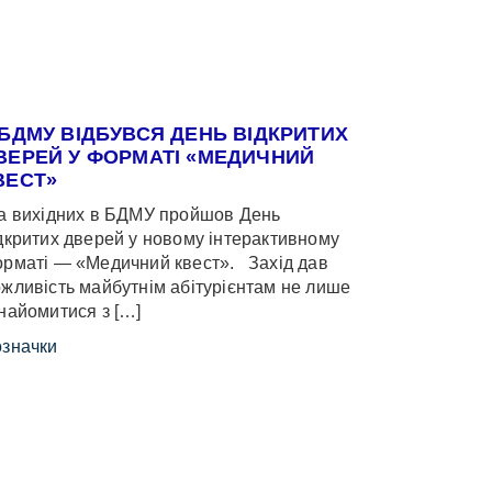
 БДМУ ВІДБУВСЯ ДЕНЬ ВІДКРИТИХ
ВЕРЕЙ У ФОРМАТІ «МЕДИЧНИЙ
ВЕСТ»
 вихідних в БДМУ пройшов День
дкритих дверей у новому інтерактивному
рматі — «Медичний квест». Захід дав
жливість майбутнім абітурієнтам не лише
найомитися з […]
значки