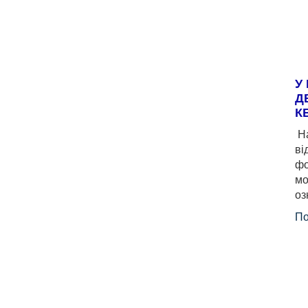
У
Д
К
На
ві
фо
мо
оз
По