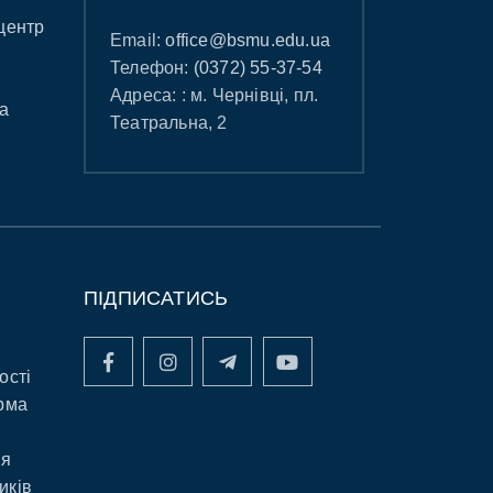
центр
Email:
office@bsmu.edu.ua
Телефон:
(0372) 55-37-54
Адреса: : м. Чернівці, пл.
а
Театральна, 2
ПІДПИСАТИСЬ
ості
рма
ня
иків