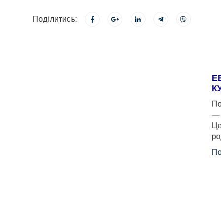
Поділитись:
Е
К
По
— 
Це
ро
По