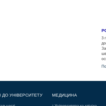
Р
3 
до
За
шв
ос
По
П ДО УНІВЕРСИТЕТУ
МЕДИЦИНА
альності
Університетська клініка