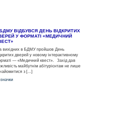
 БДМУ ВІДБУВСЯ ДЕНЬ ВІДКРИТИХ
ВЕРЕЙ У ФОРМАТІ «МЕДИЧНИЙ
ВЕСТ»
 вихідних в БДМУ пройшов День
дкритих дверей у новому інтерактивному
рматі — «Медичний квест». Захід дав
жливість майбутнім абітурієнтам не лише
найомитися з […]
значки