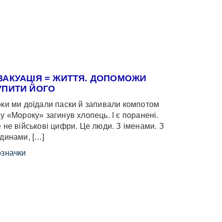
ВАКУАЦІЯ = ЖИТТЯ. ДОПОМОЖИ
УПИТИ ЙОГО
ки ми доїдали паски й запивали компотом
у «Мороку» загинув хлопець. І є поранені.
 не військові цифри. Це люди. З іменами. З
динами, […]
значки