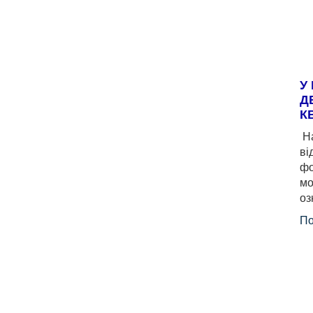
У
Д
К
На
ві
фо
мо
оз
По