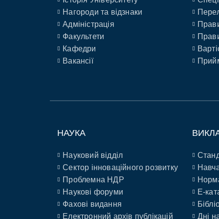
Нагороди та відзнаки
Перел
Адміністрація
Прави
Факультети
Прави
Кафедри
Варті
Вакансії
Прийм
НАУКА
ВИКЛ
Науковий відділ
Станд
Сектор інноваційного розвитку
Навча
Проблемна НДР
Норм
Наукові форуми
E-кат
Фахові видання
Біблі
Електронний архів публікацій
Дні н