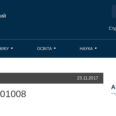
ний
Сту
НИКУ
ОСВІТА
НАУКА
23.11.2017
А
501008