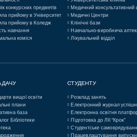
ік конкурсних предметів
Медичний консультативний 
ла прийому в Університет
Медичні Центри
ла прийому в Коледж
Клінічні бази
сть навчання
Навчально-виробнича аптек
альна коміся
Лікувальний відділ
АДАЧУ
СТУДЕНТУ
арти вищої освіти
Розклад занять
льні плани
Електронний журнал успішн
ативна база
Електронна освітня платфо
алог Бібліотеки
Підготовка до ЛІІ “Крок”
отека
Студентське самоврядуван
ародження
Працевлаштування випускн