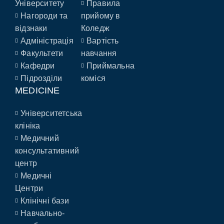
Університету
Правила
Нагороди та
прийому в
відзнаки
Коледж
Адміністрація
Вартість
Факультети
навчання
Кафедри
Приймальна
Підрозділи
коміся
MEDICINE
Університетська
клініка
Медичний
консультативний
центр
Медичні
Центри
Клінічні бази
Навчально-