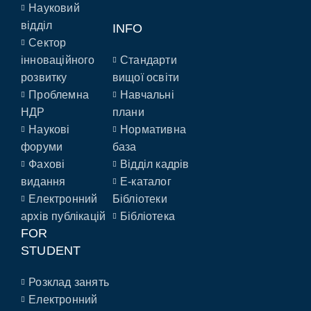
Науковий
відділ
INFO
Сектор
інноваційного
Стандарти
розвитку
вищої освіти
Проблемна
Навчальні
НДР
плани
Наукові
Нормативна
форуми
база
Фахові
Відділ кадрів
видання
E-каталог
Електронний
Бібліотеки
архів публікацій
Бібліотека
FOR
STUDENT
Розклад занять
Електронний