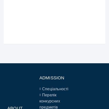
ADMISSION
Спеціальності
Перелік
конкурсних
предметів
ABOUT