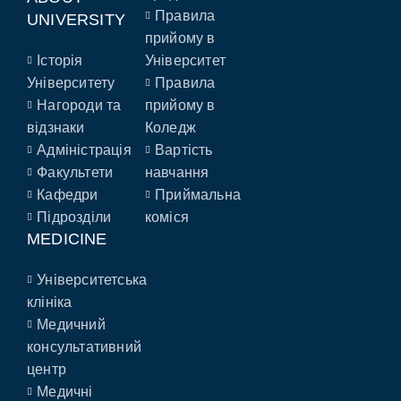
Правила
UNIVERSITY
прийому в
Історія
Університет
Університету
Правила
Нагороди та
прийому в
відзнаки
Коледж
Адміністрація
Вартість
Факультети
навчання
Кафедри
Приймальна
Підрозділи
коміся
MEDICINE
Університетська
клініка
Медичний
консультативний
центр
Медичні