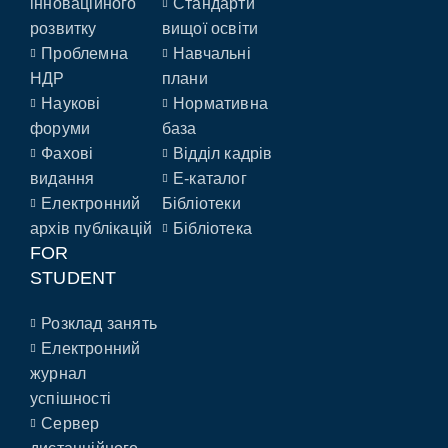
інноваційного
Стандарти
розвитку
вищої освіти
Проблемна
Навчальні
НДР
плани
Наукові
Нормативна
форуми
база
Фахові
Відділ кадрів
видання
E-каталог
Електронний
Бібліотеки
архів публікацій
Бібліотека
FOR
STUDENT
Розклад занять
Електронний
журнал
успішності
Сервер