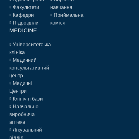
Факультети
навчання
Кафедри
Приймальна
Підрозділи
коміся
MEDICINE
Університетська
клініка
Медичний
консультативний
центр
Медичні
Центри
Клінічні бази
Навчально-
виробнича
аптека
Лікувальний
відділ