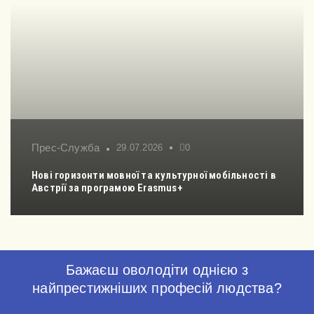
Прес-Служба
29.07.2026
0
Нові горизонти мовної та культурної мобільності в
Австрії за програмою Erasmus+
Бажаєш оволодіти однією з
найпрестижніших професій людства?