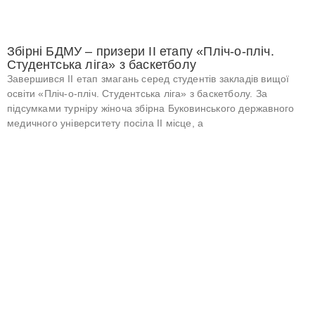
Збірні БДМУ – призери ІІ етапу «Пліч-о-пліч.
Студентська ліга» з баскетболу
Завершився ІІ етап змагань серед студентів закладів вищої
освіти «Пліч-о-пліч. Студентська ліга» з баскетболу. За
підсумками турніру жіноча збірна Буковинського державного
медичного університету посіла ІІ місце, а