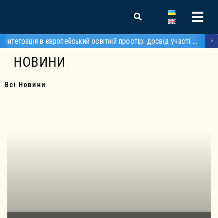
Інтеграція в європейський освітній простір: досвід участі студента в мовному інтенсиві Erasmus+ в Республіці Австрія
НОВИНИ
Всі Новини