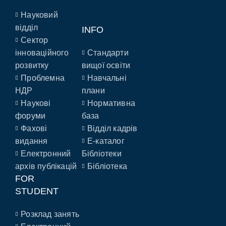
Науковий
відділ
INFO
Сектор
інноваційного
Стандарти
розвитку
вищої освіти
Проблемна
Навчальні
НДР
плани
Наукові
Нормативна
форуми
база
Фахові
Відділ кадрів
видання
E-каталог
Електронний
Бібліотеки
архів публікацій
Бібліотека
FOR
STUDENT
Розклад занять