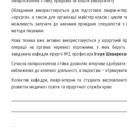
лапароскопічну стійку, придбану за кошти університету.
Обладнання використовується для підготовки лікарів-інтер
«хірургія», а також для організації майстер-класів і циклів
можливість залучати до навчання провідних спеціалістів з 
методи лікування.
Нова техніка вже активно використовується у хірургічній пр
операції на органах черевної порожнини, у яких беруть у
завідувача кафедри хірургії №2, професора
Ігоря Шкварков
Сучасна лапароскопічна стійка дозволяє інтернам здобувати 
наближених до клінічної діяльності, а пацієнтам – отримуват
Колектив кафедри, лікарі-інтерни та студенти висловлюю
розвиток медичної освіти та хірургічної служби краю