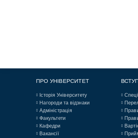
ПРО УНІВЕРСИТЕТ
ВСТУ
Історія Університету
Спеці
Нагороди та відзнаки
Перел
Адміністрація
Прави
Факультети
Прави
Кафедри
Варті
Вакансії
Прийм