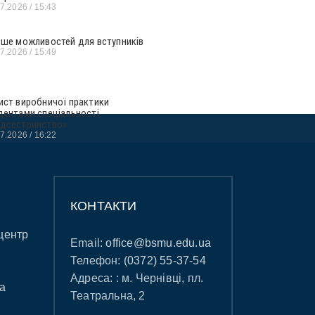
07.2026
15:43
ьше можливостей для вступників
07.2026
15:49
ист виробничої практики
дентами спеціальності
дсестринство»
07.2026
16:22
КОНТАКТИ
центр
Email:
office@bsmu.edu.ua
Телефон:
(0372) 55-37-54
Адреса: : м. Чернівці, пл.
а
Театральна, 2