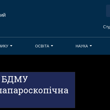
ний
Сту
НИКУ
ОСВІТА
НАУКА
2 БДМУ
лапароскопічна