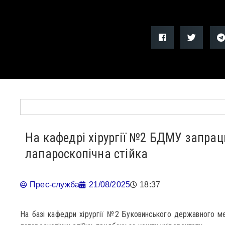
На кафедрі хірургії №2 БДМУ запра
лапароскопічна стійка
Прес-служба
21/08/2025
18:37
На базі кафедри хірургії №2 Буковинського державного ме