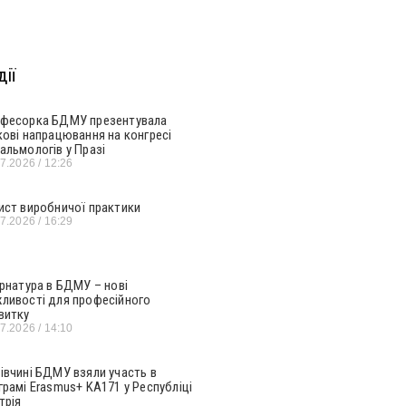
ії
фесорка БДМУ презентувала
кові напрацювання на конгресі
альмологів у Празі
07.2026
12:26
ист виробничої практики
07.2026
16:29
ернатура в БДМУ – нові
ливості для професійного
витку
07.2026
14:10
івчині БДМУ взяли участь в
грамі Erasmus+ KA171 у Республіці
трія