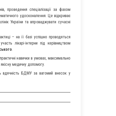
нів, проведення спеціалізації за фахом
 тематичного удосконалення. Це відкриває
клінік України та впроваджувати сучасні
актиці – на її базі успішно проводяться
часть лікарі-інтерни під керівництвом
ського
.
практичні навички в умовах, максимально
и якісну медичну допомогу.
ть вдячність БДМУ за вагомий внесок у