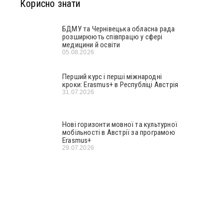
Корисно знати
БДМУ та Чернівецька обласна рада
розширюють співпрацю у сфері
медицини й освіти
05.08.2026
Перший курс і перші міжнародні
кроки: Erasmus+ в Республіці Австрія
31.07.2026
Нові горизонти мовної та культурної
мобільності в Австрії за програмою
Erasmus+
29.07.2026