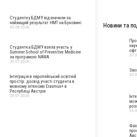
Студентку БДМУ відзначили за
найвищий результат НМТ на Буковині
Новини та под
05.08.2026
Про
нау
Студентка БДМУ взяла участь у
офт
Summer School of Preventive Medicine
10.
за програмою NAWA
30.07.2026
Зах
10.
Інтеграція в європейський освітній
простір: досвід участі студента в
мовному інтенсиві Erasmus+ в
Республіці Австрія
Інт
29.07.2026
мож
роз
15.
Фах
про
Авс