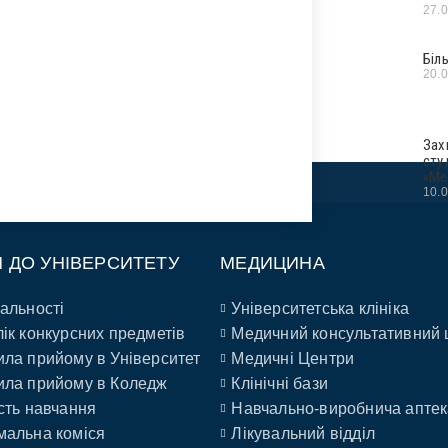
27.
Біл
20.
Зах
сту
«Ме
10.
П ДО УНІВЕРСИТЕТУ
МЕДИЦИНА
альності
Університетська клініка
ік конкурсних предметів
Медичний консультативний 
ла прийому в Університет
Медичні Центри
ла прийому в Коледж
Клінічні бази
сть навчання
Навчально-виробнича аптек
альна коміся
Лікувальний відділ