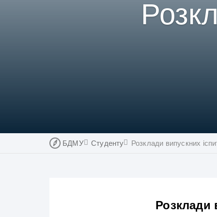
Розкл
БДМУ
Студенту
Розклади випускних іспи
Розклади в