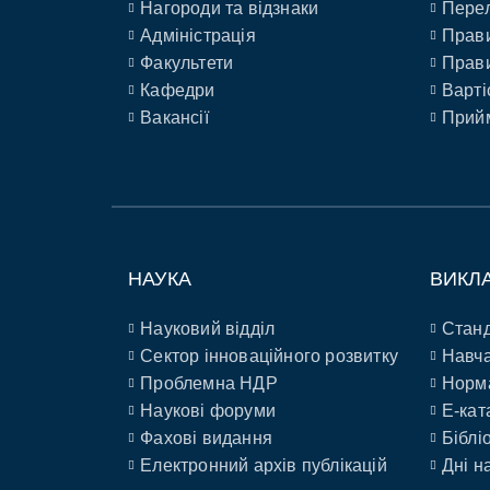
Нагороди та відзнаки
Перел
Адміністрація
Прави
Факультети
Прави
Кафедри
Варті
Вакансії
Прийм
НАУКА
ВИКЛ
Науковий відділ
Станд
Сектор інноваційного розвитку
Навча
Проблемна НДР
Норм
Наукові форуми
E-кат
Фахові видання
Біблі
Електронний архів публікацій
Дні н