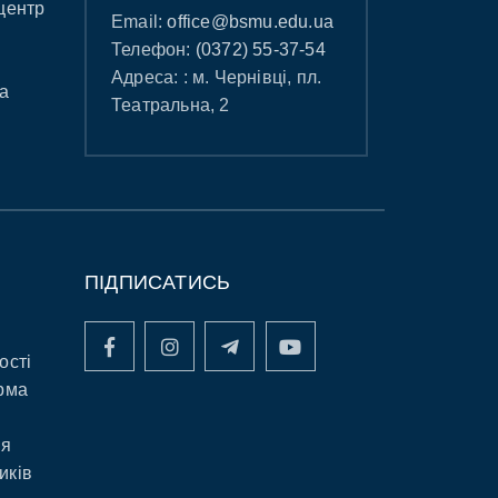
центр
Email:
office@bsmu.edu.ua
Телефон:
(0372) 55-37-54
Адреса: : м. Чернівці, пл.
а
Театральна, 2
ПІДПИСАТИСЬ
ості
рма
ня
иків