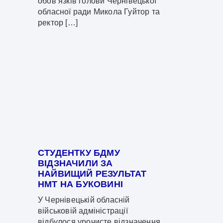
обов’язків голови Чернівецької
обласної ради Микола Гуйтор та
ректор […]
СТУДЕНТКУ БДМУ
ВІДЗНАЧИЛИ ЗА
НАЙВИЩИЙ РЕЗУЛЬТАТ
НМТ НА БУКОВИНІ
У Чернівецькій обласній
військовій адміністрації
відбулося урочисте відзначення