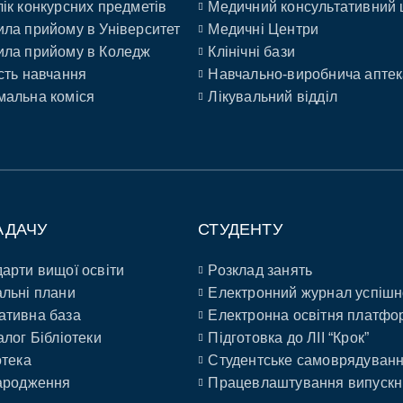
ік конкурсних предметів
Медичний консультативний 
ла прийому в Університет
Медичні Центри
ла прийому в Коледж
Клінічні бази
сть навчання
Навчально-виробнича аптек
альна коміся
Лікувальний відділ
АДАЧУ
СТУДЕНТУ
арти вищої освіти
Розклад занять
льні плани
Електронний журнал успішн
ативна база
Електронна освітня платфо
алог Бібліотеки
Підготовка до ЛІІ “Крок”
отека
Студентське самоврядуван
ародження
Працевлаштування випускн