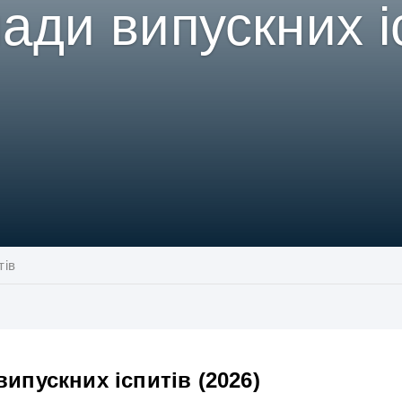
ади випускних і
тів
ипускних іспитів (2026)