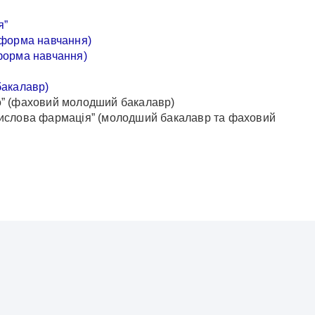
я”
а форма навчання)
 форма навчання)
бакалавр)
во” (фаховий молодший бакалавр)
омислова фармація” (молодший бакалавр та фаховий