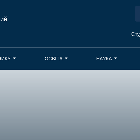
ний
Сту
НИКУ
ОСВІТА
НАУКА