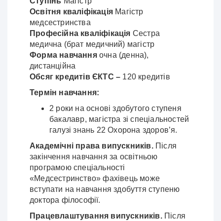
Ступінь
Магістр
Освітня кваліфікація
Магістр
медсестринства
Професійна кваліфікація
Сестра
медична (брат медичний) магістр
Форма навчання
очна (денна),
дистанційна
Обсяг кредитів ЄКТС –
120 кредитів
Термін навчання:
2 роки на основі здобутого ступеня
бакалавр, магістра зі спеціальностей
галузі знань 22 Охорона здоров’я.
Академічні права випускників.
Після
закінчення навчання за освітньою
програмою спеціальності
«Медсестринство» фахівець може
вступати на навчання здобуття ступеню
доктора філософії.
Працевлаштування випускників.
Після