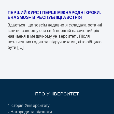
ПЕРШИЙ КУРС І ПЕРШІ МІЖНАРОДНІ КРОКИ:
ERASMUS+ В РЕСПУБЛІЦІ АВСТРІЯ
Здається, ще зовсім недавно я складала останні
іспити, завершуючи свій перший насичений рік
навчання в медичному університеті. Після
незліченних годин за підручниками, літо обіцяло
бути […]
ПРО УНІВЕРСИТЕТ
Історія Університету
Нагороди та відзнаки