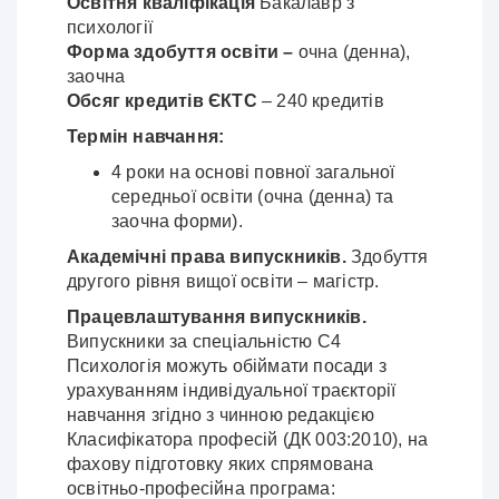
Освітня кваліфікація
Бакалавр з
психології
Форма здобуття освіти –
очна (денна),
заочна
Обсяг кредитів ЄКТС
– 240 кредитів
Термін навчання:
4 роки на основі повної загальної
середньої освіти (очна (денна) та
заочна форми).
Академічні права випускників.
Здобуття
другого рівня вищої освіти – магістр.
Працевлаштування випускників.
Випускники за спеціальністю С4
Психологія можуть обіймати посади з
урахуванням індивідуальної траєкторії
навчання згідно з чинною редакцією
Класифікатора професій (ДК 003:2010), на
фахову підготовку яких спрямована
освітньо-професійна програма: