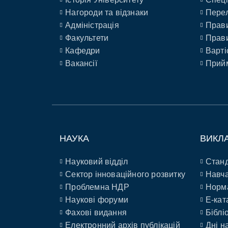
Нагороди та відзнаки
Перел
Адміністрація
Прави
Факультети
Прави
Кафедри
Варті
Вакансії
Прийм
НАУКА
ВИКЛ
Науковий відділ
Станд
Сектор інноваційного розвитку
Навча
Проблемна НДР
Норм
Наукові форуми
E-кат
Фахові видання
Біблі
Електронний архів публікацій
Дні н