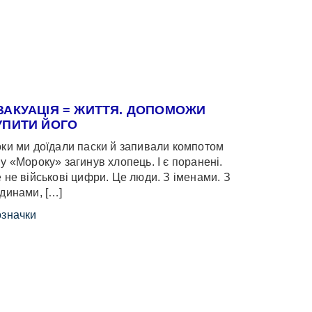
ВАКУАЦІЯ = ЖИТТЯ. ДОПОМОЖИ
УПИТИ ЙОГО
ки ми доїдали паски й запивали компотом
у «Мороку» загинув хлопець. І є поранені.
 не військові цифри. Це люди. З іменами. З
динами, […]
значки