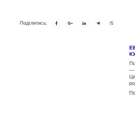
Поділитись:
Е
К
По
— 
Це
ро
По