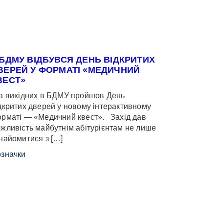
 БДМУ ВІДБУВСЯ ДЕНЬ ВІДКРИТИХ
ВЕРЕЙ У ФОРМАТІ «МЕДИЧНИЙ
ВЕСТ»
 вихідних в БДМУ пройшов День
дкритих дверей у новому інтерактивному
рматі — «Медичний квест». Захід дав
жливість майбутнім абітурієнтам не лише
найомитися з […]
значки