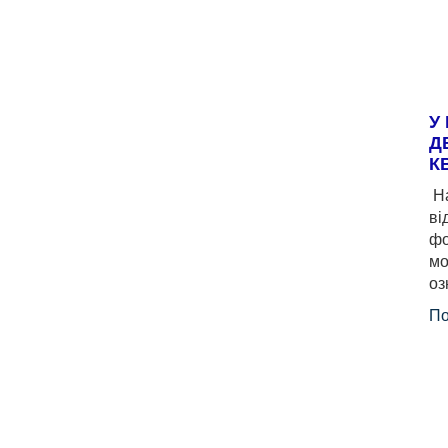
У
Д
К
На
ві
фо
мо
оз
По