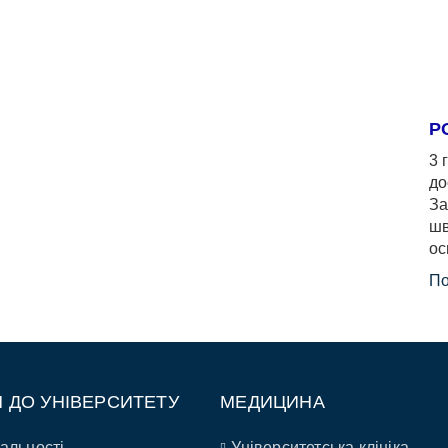
Р
3 
до
За
шв
ос
По
П ДО УНІВЕРСИТЕТУ
МЕДИЦИНА
альності
Університетська клініка