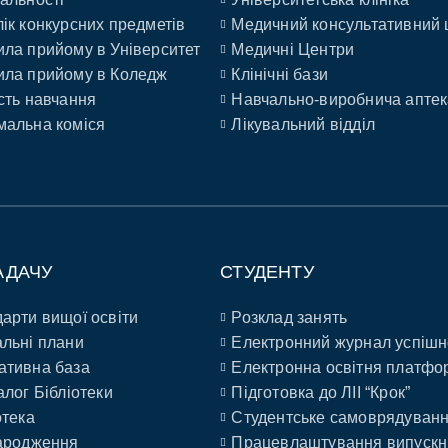
ік конкурсних предметів
Медичний консультативний 
ла прийому в Університет
Медичні Центри
ла прийому в Коледж
Клінічні бази
сть навчання
Навчально-виробнича аптек
альна коміся
Лікувальний відділ
АДАЧУ
СТУДЕНТУ
арти вищої освіти
Розклад занять
льні плани
Електронний журнал успішн
ативна база
Електронна освітня платфо
алог Бібліотеки
Підготовка до ЛІІ “Крок”
отека
Студентське самоврядуван
ародження
Працевлаштування випускн