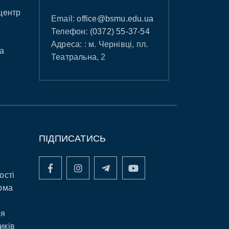
центр
Email:
office@bsmu.edu.ua
Телефон:
(0372) 55-37-54
Адреса: : м. Чернівці, пл.
а
Театральна, 2
ПІДПИСАТИСЬ
ості
рма
ня
иків