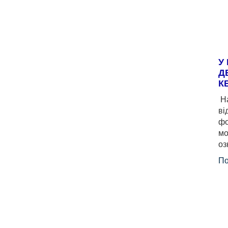
У
Д
К
На
ві
фо
мо
оз
По