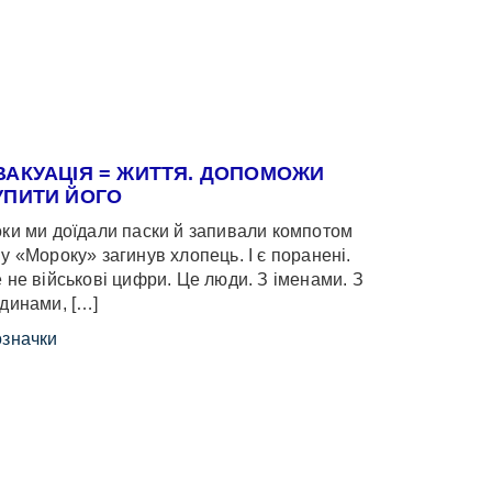
ВАКУАЦІЯ = ЖИТТЯ. ДОПОМОЖИ
УПИТИ ЙОГО
ки ми доїдали паски й запивали компотом
у «Мороку» загинув хлопець. І є поранені.
 не військові цифри. Це люди. З іменами. З
динами, […]
значки