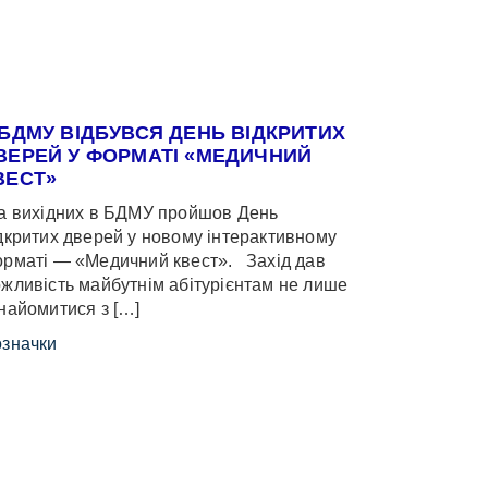
 БДМУ ВІДБУВСЯ ДЕНЬ ВІДКРИТИХ
ВЕРЕЙ У ФОРМАТІ «МЕДИЧНИЙ
ВЕСТ»
 вихідних в БДМУ пройшов День
дкритих дверей у новому інтерактивному
рматі — «Медичний квест». Захід дав
жливість майбутнім абітурієнтам не лише
найомитися з […]
значки