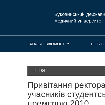
Буковинський держав
медичний університет
ЗАГАЛЬНІ ВІДОМОСТІ
ВСТУП
584
Привітання ректора
учасників студентсь
премєрою 2010