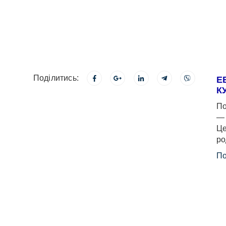
Поділитись:
Е
К
По
— 
Це
ро
По