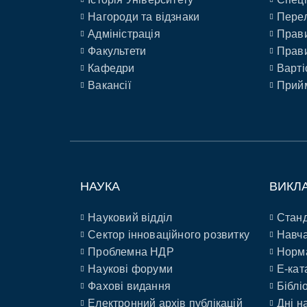
Нагороди та відзнаки
Перел
Адміністрація
Прави
Факультети
Прави
Кафедри
Варті
Вакансії
Прийм
НАУКА
ВИКЛ
Науковий відділ
Станд
Сектор інноваційного розвитку
Навча
Проблемна НДР
Норм
Наукові форуми
E-кат
Фахові видання
Біблі
Електронний архів публікацій
Дні н