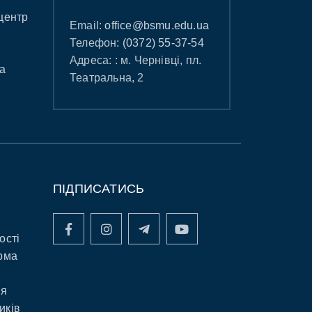
центр
Email:
office@bsmu.edu.ua
Телефон:
(0372) 55-37-54
Адреса: : м. Чернівці, пл.
а
Театральна, 2
ПІДПИСАТИСЬ
ості
рма
ня
иків