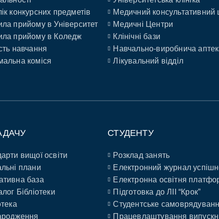
ік конкурсних предметів
Медичний консультативний 
ла прийому в Університет
Медичні Центри
ла прийому в Коледж
Клінічні бази
сть навчання
Навчально-виробнича аптек
альна коміся
Лікувальний відділ
АДАЧУ
СТУДЕНТУ
арти вищої освіти
Розклад занять
льні плани
Електронний журнал успішн
ативна база
Електронна освітня платфо
алог Бібліотеки
Підготовка до ЛІІ “Крок”
отека
Студентське самоврядуван
ародження
Працевлаштування випускн