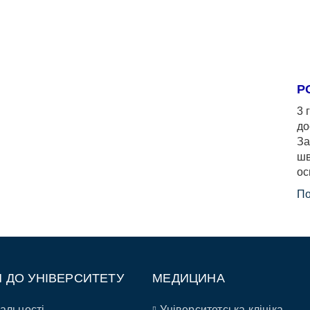
Р
3 
до
За
шв
ос
По
П ДО УНІВЕРСИТЕТУ
МЕДИЦИНА
альності
Університетська клініка