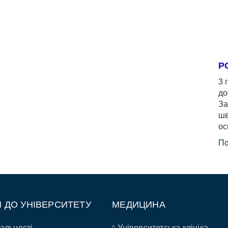
Р
3 
до
За
шв
ос
По
П ДО УНІВЕРСИТЕТУ
МЕДИЦИНА
альності
Університетська клініка