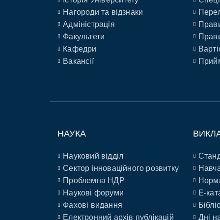
Нагороди та відзнаки
Перел
Адміністрація
Прави
Факультети
Прави
Кафедри
Варті
Вакансії
Прийм
НАУКА
ВИКЛ
Науковий відділ
Станд
Сектор інноваційного розвитку
Навча
Проблемна НДР
Норм
Наукові форуми
E-кат
Фахові видання
Біблі
Електронний архів публікацій
Дні н