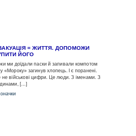
ВАКУАЦІЯ = ЖИТТЯ. ДОПОМОЖИ
УПИТИ ЙОГО
ки ми доїдали паски й запивали компотом
у «Мороку» загинув хлопець. І є поранені.
 не військові цифри. Це люди. З іменами. З
динами, […]
значки