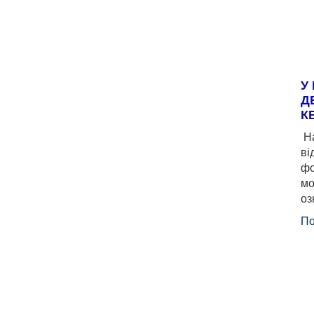
У
Д
К
На
ві
фо
мо
оз
По