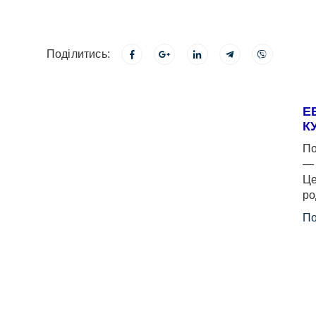
Поділитись:
Е
К
По
— 
Це
ро
По