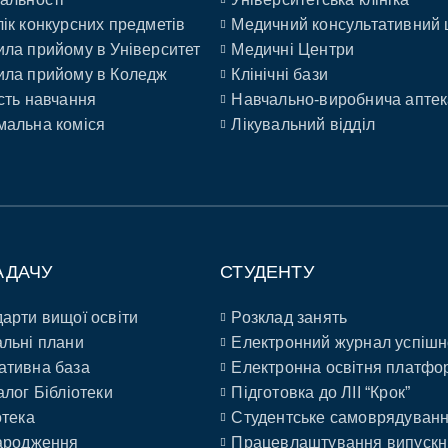
ік конкурсних предметів
Медичний консультативний 
ла прийому в Університет
Медичні Центри
ла прийому в Коледж
Клінічні бази
сть навчання
Навчально-виробнича аптек
альна коміся
Лікувальний відділ
АДАЧУ
СТУДЕНТУ
арти вищої освіти
Розклад занять
льні плани
Електронний журнал успішн
ативна база
Електронна освітня платфо
алог Бібліотеки
Підготовка до ЛІІ “Крок”
отека
Студентське самоврядуван
ародження
Працевлаштування випускн