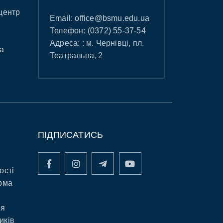
центр
Email:
office@bsmu.edu.ua
Телефон:
(0372) 55-37-54
Адреса: : м. Чернівці, пл.
а
Театральна, 2
ПІДПИСАТИСЬ
ості
рма
ня
иків