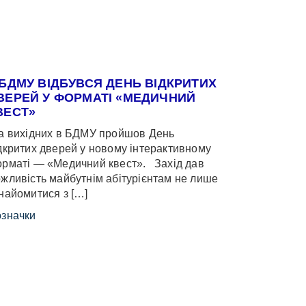
 БДМУ ВІДБУВСЯ ДЕНЬ ВІДКРИТИХ
ВЕРЕЙ У ФОРМАТІ «МЕДИЧНИЙ
ВЕСТ»
 вихідних в БДМУ пройшов День
дкритих дверей у новому інтерактивному
рматі — «Медичний квест». Захід дав
жливість майбутнім абітурієнтам не лише
найомитися з […]
значки