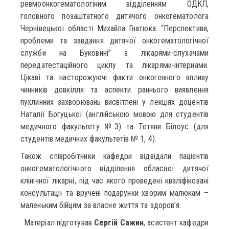
ревмоонкогематологіним відділенням ОДКЛ,
головного позаштатного дитячого онкогематолога
Чернівецької області Михайла Гнатюка: “Перспективи,
проблеми та завдання дитячої онкогематологічної
служби на Буковині” з лікарями-слухачами
передатестаційного циклу та лікарями-інтернами.
Цікаві та насторожуючі факти онкогенного впливу
чинників довкілля та аспекти раннього виявлення
пухлинних захворювань висвітлені у лекціях доцентів
Наталії Богуцької (англійською мовою для студентів
медичного факультету №3) та Тетяни Білоус (для
студентів медичних факультетів № 1, 4).
Також співробітники кафедри відвідали пацієнтів
онкогематологічного відділення обласної дитячої
клінічної лікарні, під час якого проведені кваліфіковані
консультації та вручені подарунки хворим малюкам –
маленьким бійцям за власне життя та здоров’я.
Матеріал підготував
Сергій Сажин
, асистент кафедри