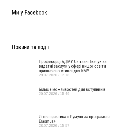
Ми у Facebook
Новини та події
Професорці БДМУ Світлані Ткачук за
видатні заслуги у сфері вищої освіти
призначено стипендію КМУ
29.07.2026
12:18
Більше можливостей для вступників
20.07.2026
15:49
Літня практика в Румунії за програмою
Erasmus+
28.07.2026
15:57