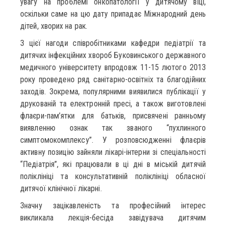
увагу на проблемі онкопатології у дитячому віці,
оскільки саме на цю дату припадає Міжнародний день
дітей, хворих на рак.
З цієї нагоди співробітниками кафедри педіатрії та
дитячих інфекційних хвороб Буковинського державного
медичного університету впродовж 11-15 лютого 2013
року проведено ряд санітарно-освітніх та благодійних
заходів. Зокрема, популярними виявилися публікації у
друкованій та електронній пресі, а також виготовлені
флаєри-пам’ятки для батьків, присвячені ранньому
виявленню ознак так званого “пухлинного
симптомокомплексу”. У розповсюдженні флаєрів
активну позицію зайняли лікарі-інтерни зі спеціальності
“Педіатрія”, які працювали в ці дні в міській дитячій
поліклініці та консультативній поліклініці обласної
дитячої клінічної лікарні.
Значну зацікавленість та професійний інтерес
викликала лекція-бесіда завідувача дитячим