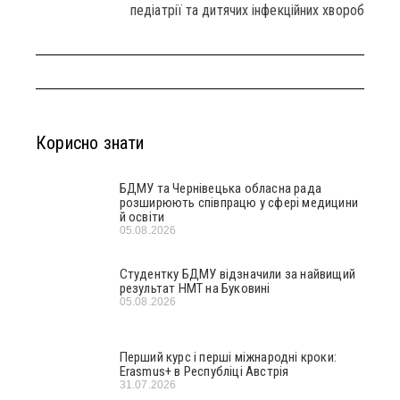
педіатрії та дитячих інфекційних хвороб
Корисно знати
БДМУ та Чернівецька обласна рада
розширюють співпрацю у сфері медицини
й освіти
05.08.2026
Студентку БДМУ відзначили за найвищий
результат НМТ на Буковині
05.08.2026
Перший курс і перші міжнародні кроки:
Erasmus+ в Республіці Австрія
31.07.2026