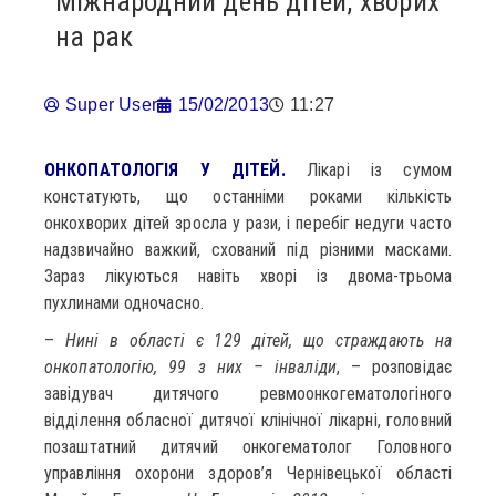
Міжнародний день дітей, хворих
на рак
Super User
15/02/2013
11:27
ОНКОПАТОЛОГІЯ У ДІТЕЙ.
Лікарі із сумом
констатують, що останніми роками кількість
онкохворих дітей зросла у рази, і перебіг недуги часто
надзвичайно важкий, схований під різними масками.
Зараз лікуються навіть хворі із двома-трьома
пухлинами одночасно.
–
Нині в області є 129 дітей, що страждають на
онкопатологію, 99 з них – інваліди
, – розповідає
завідувач дитячого ревмоонкогематологіного
відділення обласної дитячої клінічної лікарні, головний
позаштатний дитячий онкогематолог Головного
управління охорони здоров’я Чернівецької області