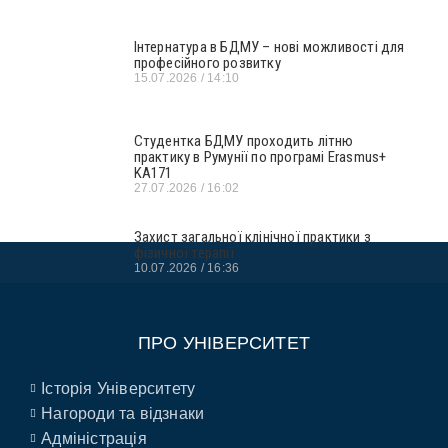
Інтернатура в БДМУ – нові можливості для
професійного розвитку
15.07.2026
14:10
Студентка БДМУ проходить літню
практику в Румунії по програмі Erasmus+
KA171
27.07.2026
16:02
Захист загальної клінічної практики з
фізичної терапії
10.07.2026
16:36
ПРО УНІВЕРСИТЕТ
Історія Університету
Нагороди та відзнаки
Адміністрація