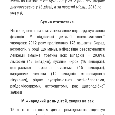
Михайло Гнатюк. –
На Буковині у 2012 році рак уперше
діагностовано у 18 дітей, а за перший місяць 2013-го –
уже у 8
.
Сумна статистика.
На жаль, невтішна статистика лише підтверджує слова
фахівців. У відділенні дитячої онкогематології
упродовж 2012 року проліковано 178 пацієнтів. Серед
нозологій, у році, що минув, найчастіше реєструвалися
лейкемії (майже третина всіх випадків – 29,8%),
лімфоми (49 випадків), пухлини нирок (16 випадків),
центральної нервової системи (15 випадків),
карциноми яєчника (12 випадків стаціонарного
лікування), рідше зустрічаються ретінобластоми,
рабдоміосаркоми, астроцитоми, рак щитоподібної
залози.
Міжнародний день дітей, хворих на рак
15 лютого світова медична громадськість акцентує