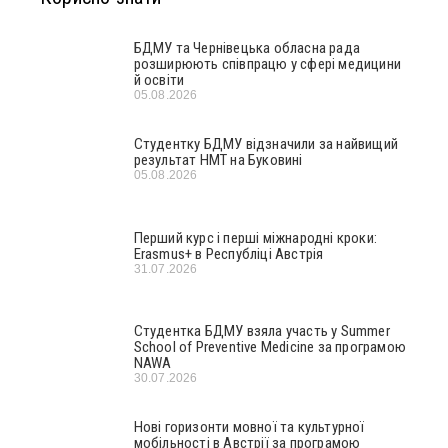
БДМУ та Чернівецька обласна рада
розширюють співпрацю у сфері медицини
й освіти
05.08.2026
Студентку БДМУ відзначили за найвищий
результат НМТ на Буковині
05.08.2026
Перший курс і перші міжнародні кроки:
Erasmus+ в Республіці Австрія
31.07.2026
Студентка БДМУ взяла участь у Summer
School of Preventive Medicine за програмою
NAWA
30.07.2026
Нові горизонти мовної та культурної
мобільності в Австрії за програмою