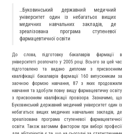
…Буковинський державний медичний
університет один із небагатьох вищих
медичних навчальних закладів, де
зреалізована програма ступеневої
фармацевтичної освіти
До слова, підготовку бакалаврів фармації в
університеті розпочато у 2005 році. Всього за цей час
підготовлено та видано дипломи з присвоєнням
кваліфікації бакалаврів фармації 160 випускникам за
заочною формою навчання, 87 з яких продовжили
навчання та здобули повну вищу фармацевтичну освіту
з присвоєнням кваліфікації провізора. Зазначимо, що
Буковинський державний медичний університет один із
небагатьох вищих медичних навчальних закладів, де
зреалізована програма ступеневої фармацевтичної
освіти. Також вагомим фактором при виборі професії
для абітурієнтів є те, що на сьогодні за статистичними