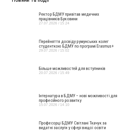
Ректор БДМУ привітав медичних
працівників Буковини
27.07.2026
15:24
Перейняття досвіду румунських колег
студенткою БДМУ по програмі Erasmus+
29.07.2026
15:02
Більше можливостей для вступників
20.07.2026
15:49
Інтернатура в БДМУ – нові можливості для
професійного розвитку
15.07.2026
14:10
Професорці БДМУ Світлані Ткачук за
видатні заслуги у сфері вищої освіти