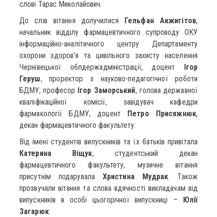
слові Тарас Миколайович.
До слів вітання долучилися
Гельфан Акжигітов
,
начальник відділу фармацевтичного супроводу ОКУ
інформаційно-аналітичного центру Департаменту
охорони здоров’я та цивільного захисту населення
Чернівецької облдержадміністрації, доцент
Ігор
Геруш
, проректор з науково-педагогічної роботи
БДМУ, професор
Ігор Заморський
, голова державної
кваліфікаційної комісії, завідувач кафедри
фармакології БДМУ, доцент
Петро Присяжнюк
,
декан фармацевтичного факультету.
Від імені студентів випускників та їх батьків привітала
Катерина Віщук
, студентський декан
фармацевтичного факультету, музичне вітання
присутнім подарувала
Христина Мудрак
. Також
прозвучали вітання та слова вдячності викладачам від
випускників в особі цьогорічної випускниці –
Юлії
Загарюк
.