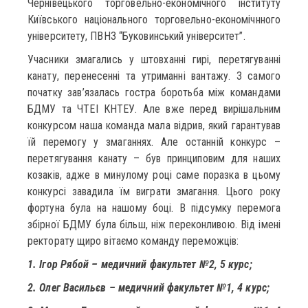
Чернівецького торговельно-економічного інституту
Київського національного торговельно-економічнного
університету, ПВНЗ “Буковинський університет”.
Учасники змагались у штовханні гирі, перетягуванні
канату, перенесенні та утриманні вантажу. З самого
початку зав’язалась гостра боротьба між командами
БДМУ та ЧТЕІ КНТЕУ. Але вже перед вирішальним
конкурсом наша команда мала відрив, який гарантував
їй перемогу у змаганнях. Але останній конкурс –
перетягування канату – був принциповим для наших
козаків, адже в минулому році саме поразка в цьому
конкурсі завадила їм виграти змагання. Цього року
фортуна була на нашому боці. В підсумку перемога
збірної БДМУ була більш, ніж переконливою. Від імені
ректорату щиро вітаємо команду переможців:
1. Ігор Рябой – медичний факультет №2, 5 курс;
2. Олег Васильєв – медичний факультет №1, 4 курс;