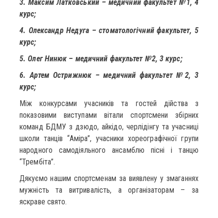
3. Максим Латковський – медичний факультет №1, 4
курс;
4. Олександр Недуга – стоматологічний факультет, 5
курс;
5. Олег Нинюк – медичний факультет №2, 3 курс;
6. Артем Острижнюк – медичний факультет №2, 3
курс;
Між конкурсами учасників та гостей дійства з
показовими виступами вітали спортсмени збірних
команд БДМУ з дзюдо, айкідо, черлідінгу та учасниці
школи танців “Аміра”, учасники хореографічної групи
народного самодіяльного ансамблю пісні і танцю
“Трембіта”.
Дякуємо нашим спортсменам за виявлену у змаганнях
мужність та витривалість, а організаторам – за
яскраве свято.