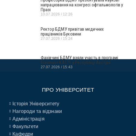
напрацювання на конгресі офтальмологів у
Празі
10.07.2026
12:26
Ректор БДМУ привітав медичних
працівників Буковини
27.07.2026
15:24
Фахівчині БДМУ взяли участь в програмі
Erasmus+ KA171 у Республіці Австрія
27.07.2026
15:43
ПРО УНІВЕРСИТЕТ
Історія Університету
Нагороди та відзнаки
Адміністрація
Факультети
Кафедри