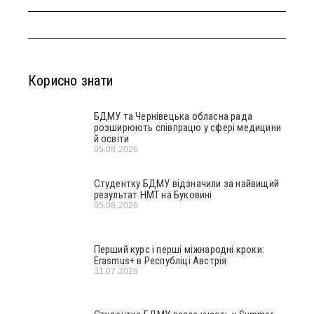
Корисно знати
БДМУ та Чернівецька обласна рада
розширюють співпрацю у сфері медицини
й освіти
05.08.2026
Студентку БДМУ відзначили за найвищий
результат НМТ на Буковині
05.08.2026
Перший курс і перші міжнародні кроки:
Erasmus+ в Республіці Австрія
31.07.2026