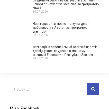
Студентка БДМУ взяла участь у Summer
School of Preventive Medicine за програмою
NAWA
30.07.2026
Нові горизонти мовної та культурної
мобільності в Австрії за програмою
Erasmus+
29.07.2026
Інтеграція в європейський освітній простір:
досвід участі студента в мовному
інтенсиві Erasmus+ в Республіці Австрія
29.07.2026
Ми у Facebook