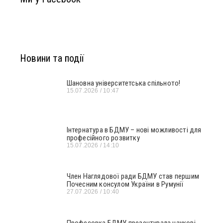
Новини та події
Шановна університетська спільното!
15.07.2026
10:47
Інтернатура в БДМУ – нові можливості для
професійного розвитку
15.07.2026
14:10
Член Наглядової ради БДМУ став першим
Почесним консулом України в Румунії
27.07.2026
10:40
Професорка БДМУ презентувала наукові