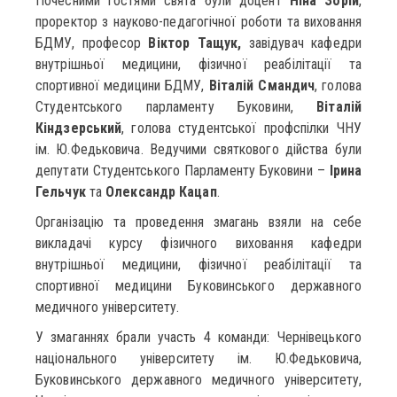
Почесними гостями свята були доцент
Ніна Зорій
,
проректор з науково-педагогічної роботи та виховання
БДМУ, професор
Віктор Тащук,
завідувач кафедри
внутрішньої медицини, фізичної реабілітації та
спортивної медицини БДМУ,
Віталій Смандич
, голова
Студентського парламенту Буковини,
Віталій
Кіндзерський
, голова студентської профспілки ЧНУ
ім. Ю.Федьковича. Ведучими святкового дійства були
депутати Студентського Парламенту Буковини –
Ірина
Гельчук
та
Олександр Кацап
.
Організацію та проведення змагань взяли на себе
викладачі курсу фізичного виховання кафедри
внутрішньої медицини, фізичної реабілітації та
спортивної медицини Буковинського державного
медичного університету.
У змаганнях брали участь 4 команди: Чернівецького
національного університету ім. Ю.Федьковича,
Буковинського державного медичного університету,