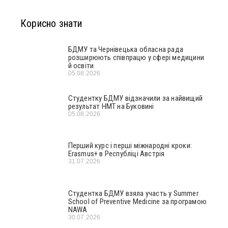
Корисно знати
БДМУ та Чернівецька обласна рада
розширюють співпрацю у сфері медицини
й освіти
05.08.2026
Студентку БДМУ відзначили за найвищий
результат НМТ на Буковині
05.08.2026
Перший курс і перші міжнародні кроки:
Erasmus+ в Республіці Австрія
31.07.2026
Студентка БДМУ взяла участь у Summer
School of Preventive Medicine за програмою
NAWA
30.07.2026