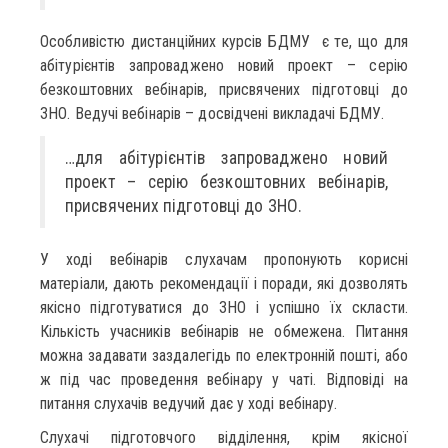
Особливістю дистанційних курсів БДМУ є те, що для
абітурієнтів запроваджено новий проект – серію
безкоштовних вебінарів, присвячених підго­товці до
ЗНО. Ведучі вебінарів – досвідчені викладачі БДМУ.
…для абітурієнтів запроваджено новий
проект – серію безкоштовних вебінарів,
присвячених підго­товці до ЗНО.
У ході вебінарів слухачам пропонують корисні
матеріали, дають рекомендації і поради, які дозволять
якісно підготуватися до ЗНО і успішно їх скласти.
Кількість учасників вебінарів не обмежена. Питання
можна задавати заздалегідь по електронній пошті, або
ж під час проведення вебінару у чаті. Відповіді на
питання слухачів ведучий дає у ході вебінару.
Слухачі підготовчого відділення, крім якісної