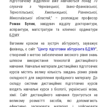
підготовчому відділенні вже навчаються понад 70
слухачів з Чернівецької, Івано-Франківської,
Тернопільської, Хмельницької, Рівненської,
Миколаївської областей
,” – розповідає професор
Роман Булик
, завідувач відділу докторантури,
аспірантури, магістратури та клінічної ординатури
БДМУ.
Вагомим кроком на зустріч абітурієнту, зауважує
фахівець, є сайт “
Центр підготовки абітурієнта БДМУ
”,
створений з метою забезпечення високого рівня знань
шляхом використання технологій дистанційного
навчання. Навчальні матеріали дистанційних підготовчих
курсів містять велику кількість завдань різних рівнів
складності для закріплення пройденого матеріалу. До
складу системи дистанційних підготовчих курсів
входять навчальні курси з біології, української мови,
хімії. Сайт дистанційного навчання ґрунтується на
великому розмаїтті засобів, які допомагають
ефективно засвоювати матеріал і здійснювати