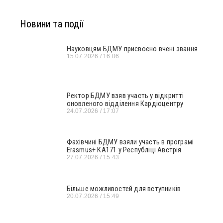
Новини та події
Науковцям БДМУ присвоєно вчені звання
15.07.2026
16:06
Ректор БДМУ взяв участь у відкритті
оновленого відділення Кардіоцентру
24.07.2026
17:07
Фахівчині БДМУ взяли участь в програмі
Erasmus+ KA171 у Республіці Австрія
27.07.2026
15:43
Більше можливостей для вступників
20.07.2026
15:49