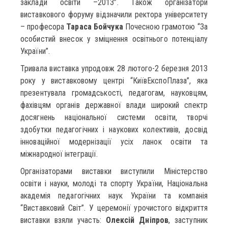
заклади освіти –2013”. Також організатори
виставкового форуму відзначили ректора університету
– професора
Тараса Бойчука
Почесною грамотою “За
особистий внесок у зміцнення освітнього потенціалу
України”.
Тривала виставка упродовж 28 лютого-2 березня 2013
року у виставковому центрі “КиївЕкспоПлаза”, яка
презентувала громадськості, педагогам, науковцям,
фахівцям органів державної влади широкий спектр
досягнень національної системи освіти, творчі
здобутки педагогічних і наукових колективів, досвід
інноваційної модернізації усіх ланок освіти та
міжнародної інтеграції.
Організаторами виставки виступили Міністерство
освіти і науки, молоді та спорту України, Національна
академія педагогічних наук України та компанія
“Виставковий Світ”. У церемонії урочистого відкриття
виставки взяли участь:
Олексій Дніпров
, заступник