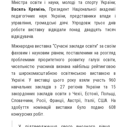
Міністра освіти і науки, молоді та спорту України;
Василь Кремінь
, Президент Національної академії
педагогічних наук України, представники влади і
управління, громадські діячі. Упродовж трьох днів
роботи виставку відвідали понад двадцять тисяч
відвідувачів.
Міжнародна виставка “Сучасні заклади освіти” за своїм
фаховим і науковим рівнем, поставленими на розгляд
проблемами пріоритетного розвитку галузі освіти,
чисельністю учасників визнана найбільш рейтинговою
та широкомасштабною освітянською виставкою в
Україні. У виставці цього року взяли участь 960
навчальних закладів з 27 регіонів України та 15
закордонних закладів освіти з Чехії, Естонії, Польщі,
Словаччини, Росії, Франції, Австрії, Італії, США. На
здобуття номінацій виставки було подано 608
конкурсних робіт.
У підтвердження свого високого рівня