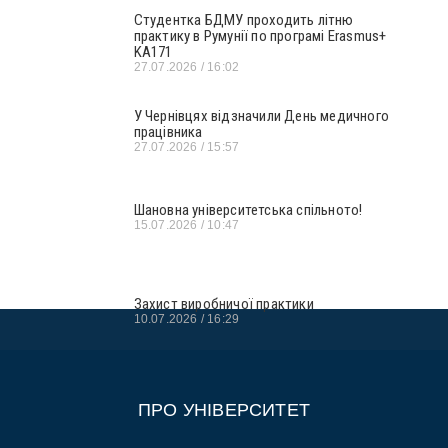
Студентка БДМУ проходить літню
практику в Румунії по програмі Erasmus+
KA171
27.07.2026
16:02
У Чернівцях відзначили День медичного
працівника
27.07.2026
15:57
Шановна університетська спільното!
15.07.2026
10:47
Захист виробничої практики
10.07.2026
16:29
ПРО УНІВЕРСИТЕТ