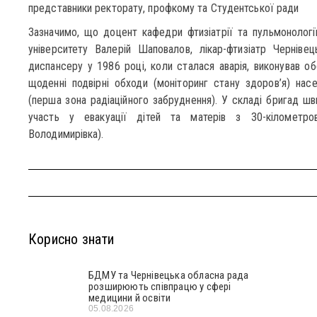
представники ректорату, профкому та Студентської ради
Зазначимо, що доцент кафедри фтизіатрії та пульмонолог
університету Валерій Шаповалов, лікар-фтизіатр Черніве
диспансеру у 1986 році, коли сталася аварія, виконував об
щоденні подвірні обходи (моніторинг стану здоров’я) нас
(перша зона радіаційного забруднення). У складі бригад 
участь у евакуації дітей та матерів з 30-кілометров
Володимирівка).
Корисно знати
БДМУ та Чернівецька обласна рада
розширюють співпрацю у сфері
медицини й освіти
05.08.2026