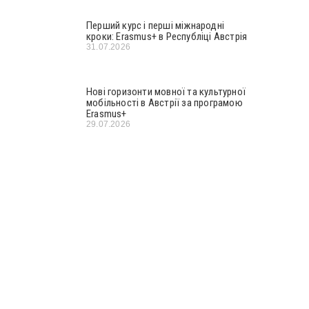
Перший курс і перші міжнародні
кроки: Erasmus+ в Республіці Австрія
31.07.2026
Нові горизонти мовної та культурної
мобільності в Австрії за програмою
Erasmus+
29.07.2026