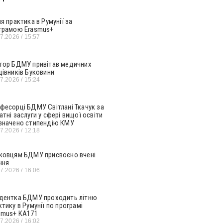
ня практика в Румунії за
грамою Erasmus+
07.2026
15:57
тор БДМУ привітав медичних
цівників Буковини
07.2026
15:24
фесорці БДМУ Світлані Ткачук за
атні заслуги у сфері вищої освіти
значено стипендію КМУ
07.2026
12:18
ковцям БДМУ присвоєно вчені
ння
07.2026
16:06
дентка БДМУ проходить літню
ктику в Румунії по програмі
smus+ KA171
07.2026
16:02