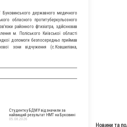
ії Буковинського державного медичного
цького обласного протитуберкульозного
ов’язки районного фтизіатра, здійснював
елення м. Поліського Київської області
швидкої допомоги безпосередньо приймав
ової зони відчуження (с.Ковшилівка,
Студентку БДМУ відзначили за
найвищий результат НМТ на Буковині
05.08.2026
Новини та под