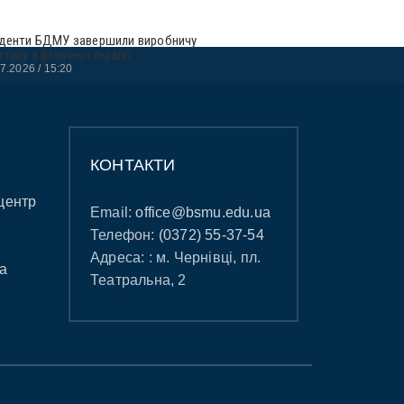
денти БДМУ завершили виробничу
ктику з фізичної терапії
07.2026
15:20
КОНТАКТИ
центр
Email:
office@bsmu.edu.ua
Телефон:
(0372) 55-37-54
Адреса: : м. Чернівці, пл.
а
Театральна, 2