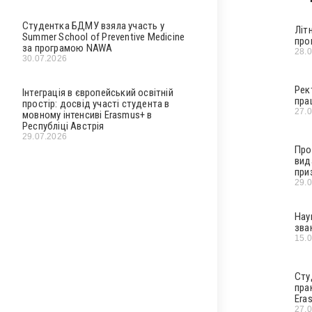
Студентка БДМУ взяла участь у
Літ
Summer School of Preventive Medicine
про
за програмою NAWA
28.
30.07.2026
Рек
Інтеграція в європейський освітній
пра
простір: досвід участі студента в
27.
мовному інтенсиві Erasmus+ в
Республіці Австрія
29.07.2026
Про
вид
при
29.
Нау
зва
15.
Сту
пра
Era
27.