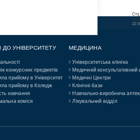
Сту
пра
22.
П ДО УНІВЕРСИТЕТУ
МЕДИЦИНА
альності
Університетська клініка
ік конкурсних предметів
Медичний консультативний 
ла прийому в Університет
Медичні Центри
ла прийому в Коледж
Клінічні бази
сть навчання
Навчально-виробнича аптек
альна коміся
Лікувальний відділ