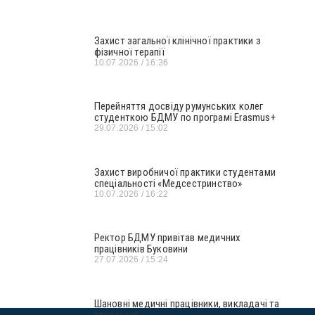
Захист загальної клінічної практики з
фізичної терапії
10.07.2026
16:36
Перейняття досвіду румунських колег
студенткою БДМУ по програмі Erasmus+
29.07.2026
15:02
Захист виробничої практики студентами
спеціальності «Медсестринство»
10.07.2026
16:22
Ректор БДМУ привітав медичних
працівників Буковини
27.07.2026
15:24
Шановні медичні працівники, викладачі та
студенти!