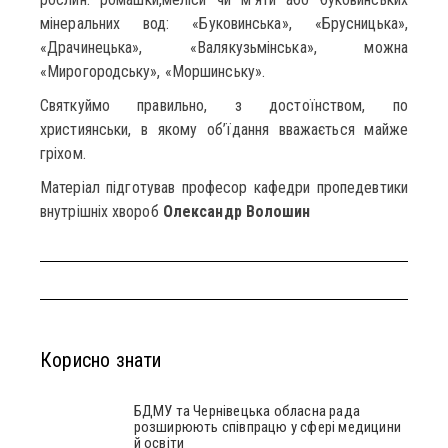
мінеральних вод: «Буковинська», «Брусницька»,
«Драчинецька», «Валякузьмінська», можна
«Мирогородську», «Моршинську».
Святкуймо правильно, з достоїнством, по
християнськи, в якому об’їдання вважається майже
гріхом.
Матеріал підготував професор кафедри пропедевтики
внутрішніх хвороб
Олександр Волошин
Корисно знати
БДМУ та Чернівецька обласна рада
розширюють співпрацю у сфері медицини
й освіти