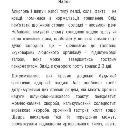
Напої
Алкоголь і шипучі напої типу пепсі, кола, фанта – не
кращі помічники в нормалізації травлення. Слід
пам’ятати, що жирні страви і солодкі – несумісні речі.
Небажано тамувати спрагу холодною водою зразу чи
після вживання сала, особливо у великій кількості та
дуже холодної. Це – «неповага» до головної
«куховарки» людського організму – підшлункової
залози, вона може завершитись гострим
панкреатитом. Вихід з суворого посту триває 2-3 дні.
Дотримуватись цих правил доцільно будь-якій
практично здоровій людині. Але особливо треба
дотримуватися цих правил людям, які мають хронічні
недуги шлунково-кишкового тракту: панкреатит,
жовчно-кам’яна хвороба, калькульозний холецистит,
виразкова хвороба, хронічний гастрит, коліт тощо.
Щедра пасхальна їжа та переїдання можуть
спровокувати підвищення артеріального тиску, навіть