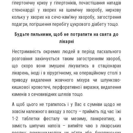
гіпертонічну кризу у гіпертоніків, почастішання нападів
стенокардії у хворих на ішемічну хворобу, ниркову
кольку у хворих на сечо-кам’яну хворобу, загострення
подагри, погіршення перебігу цукрового діабету тощо.
Будьте пильними, щоб не потрапити на свята до
лікарні
Нестриманість окремих людей в період пасхального
розговіння закінчується таким загостренням хвороб,
що скоро вони змушені лікуватись в стаціонарах
лікарень, іноді і в хірургічному, на операційному столі з
приводу видалення жовчного міхура чи шлунково-
кишкової кровотечі, перфоративної виразки, видалення
каменів з сечовивідних шляхів тощо.
А щоб цього не трапилось і у Вас є сумніви щодо не
зовсім належного виходу з посту – прийміть під час їжі
1-2 таблетки фесталу чи мезиму, панкреатину, а
замість шипучих напоїв – випийте чаю з лікарських
рослин: ромашки,меліси чи м’яти або буковинських