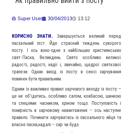
Як правильно вийти з посту
Super User
30/04/2013
13:12
КОРИСНО ЗНАТИ.
Завершується великий перед
пасхальний піст. Йде страсний тиждень суворого
посту. І ось воно-одне з найбільших християнських
свят-Паска, Великдень. Свято особливо великої
радості, радості, надії і, звичайно, щедрої святкової
трапези. Однак вихід із посту в сенсі харчування
повинен бути правильним.
Одним із важливих правил харчового виходу із посту –
це не об’їдатись, особливо салом, ковбасою, шинкою
та спеціями: часником, хріном тощо. Поступовість і
помірність в харчовому навантаженні – ось наступне
правило. Починати харчуватись із пасхального яйця та
власне паски,надалі – сир чи будз.