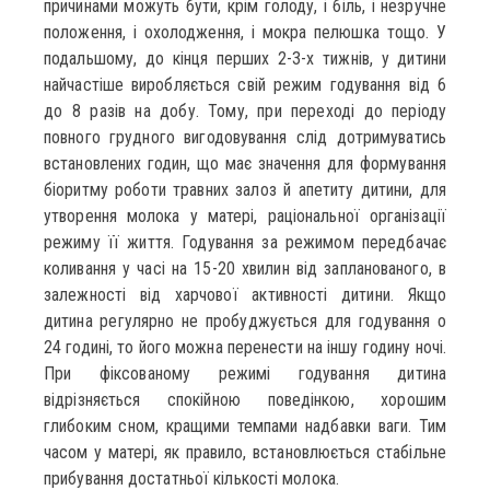
причинами можуть бути, крім голоду, і біль, і незручне
положення, і охолодження, і мокра пелюшка тощо. У
подальшому, до кінця перших 2-3-х тижнів, у дитини
найчастіше виробляється свій режим годування від 6
до 8 разів на добу. Тому, при переході до періоду
повного грудного вигодовування слід дотримуватись
встановлених годин, що має значення для формування
біоритму роботи травних залоз й апетиту дитини, для
утворення молока у матері, раціональної організації
режиму її життя. Годування за режимом передбачає
коливання у часі на 15-20 хвилин від запланованого, в
залежності від харчової активності дитини. Якщо
дитина регулярно не пробуджується для годування о
24 годині, то його можна перенести на іншу годину ночі.
При фіксованому режимі годування дитина
відрізняється спокійною поведінкою, хорошим
глибоким сном, кращими темпами надбавки ваги. Тим
часом у матері, як правило, встановлюється стабільне
прибування достатньої кількості молока.