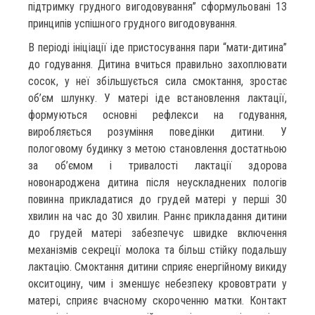
підтримку грудного вигодовування” сформульовані 13
принципів успішного грудного вигодовування.
В періоді ініціації іде пристосування пари “мати-дитина”
до годування. Дитина вчиться правильно захоплювати
сосок, у неї збільшується сила смоктання, зростає
об’єм шлунку. У матері іде встановлення лактації,
формуються основні рефлекси на годування,
виробляється розуміння поведінки дитини. У
пологовому будинку з метою становлення достатньою
за об’ємом і тривалості лактації здорова
новонароджена дитина після неускладнених пологів
повинна прикладатися до грудей матері у перші 30
хвилин на час до 30 хвилин. Раннє прикладання дитини
до грудей матері забезпечує швидке включення
механізмів секреції молока та більш стійку подальшу
лактацію. Смоктання дитини сприяє енергійному викиду
окситоцину, чим і зменшує небезпеку крововтрати у
матері, сприяє вчасному скороченню матки. Контакт