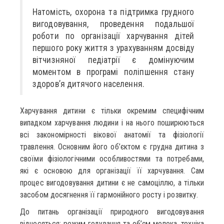
Натомість, охорона та підтримка грудного
вигодовування, проведення подальшої
роботи по організації харчування дітей
першого року життя з урахуванням досвіду
вітчизняної педіатрії є домінуючим
моментом в програмі поліпшення стану
здоров’я дитячого населення.
Харчування дитини є тільки окремим специфічним
випадком харчування людини і на нього поширюються
всі закономірності вікової анатомії та фізіології
травлення. Основним його об’єктом є грудна дитина з
своїми фізіологічними особливостями та потребами,
які є основою для організації її харчування. Сам
процес вигодовування дитини є не самоціллю, а тільки
засобом досягнення її гармонійного росту і розвитку.
До питань організації природного вигодовування
відносяться: режим годування та об’єм молока, техніка