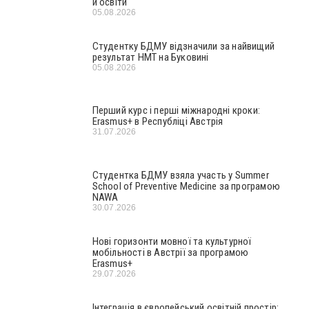
й освіти
05.08.2026
Студентку БДМУ відзначили за найвищий
результат НМТ на Буковині
05.08.2026
Перший курс і перші міжнародні кроки:
Erasmus+ в Республіці Австрія
31.07.2026
Студентка БДМУ взяла участь у Summer
School of Preventive Medicine за програмою
NAWA
30.07.2026
Нові горизонти мовної та культурної
мобільності в Австрії за програмою
Erasmus+
29.07.2026
Інтеграція в європейський освітній простір: