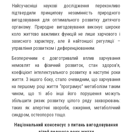
Найсучасніші наукові дослідження переконливо
підтвердили принципову незамінність природного
вигодовування для оптимального розвитку дитячого
організму. Природне вигодовування виконує широке
коло життєво важливих функцій не лише харчового і
захисного характеру, але й найтоншої регуляції –
управління розвитком і диференціюванням.
Безперечним є довготривалий вплив харчування
немовлят на фізичний розвиток, стан здоров’я,
коефіцієнт інтелектуального розвитку в наступні роки
життя. З іншого боку, стало очевидним, що харчування
на першому році життя “програмує” метаболізм таким
чином, що ті або інші його порушення можуть
збільшити ризик розвитку цілого ряду захворювань:
таких як алергічні хвороби, ожиріння, метаболічний
синдром, остеопороз тощо.
Національний консенсус з питань вигодовування
дітей першого року життя