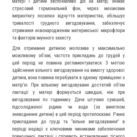
матері і дитини заспокійливо діє на матір, знімає
стресовий гормональний фон, через механізми
імпринтінгу посилює відчуття материнства, збільшує
тривалості грудного вигодовування, забезпечує
отримання новонародженим материнської мікрофлори
та факторів імунного захисту.
Для отримання дитиною молозива у максимально
можливому об’ємі, частота прикладань до грудей у
цей період не повинна регламентуватися. З метою
здійснення вільного вигодовування на вимогу здорової
дитини, вона повинна перебувати в одному приміщенні з
матір’ю. При вільному вигодовуванні достатній об’єм
лактації у матері формується швидше, ніж при
вигодовуванні по годиннику. Дача штучних сумішей,
підсолодженої рідини чи води (за винятком
зневоднення дитини) в цей період протипоказані. Раннє
прикладання до груді та “вільне вигодовування” в
періоді ініціації є ключовими чинниками забезпечення
повноцінної лактації і сприяють встановленню тісного