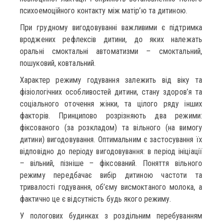
психоемоційного контакту між матір’ю та дитиною.
При грудному вигодовуванні важливими є підтримка
вроджених рефлексів дитини, до яких належать
оральні смоктальні автоматизми – смоктальний,
пошуковий, ковтальний.
Характер режиму годування залежить від віку та
фізіологічних особливостей дитини, стану здоров’я та
соціального оточення жінки, та цілого ряду інших
факторів. Принципово розрізняють два режими:
фіксованого (за розкладом) та вільного (на вимогу
дитини) вигодовування. Оптимальним є застосування їх
відповідно до періоду вигодовування: в період ініціації
– вільний, пізніше – фіксований. Поняття вільного
режиму передбачає вибір дитиною частоти та
тривалості годування, об’єму висмоктаного молока, а
фактично це є відсутність будь якого режиму.
У пологових будинках з роздільним перебуванням