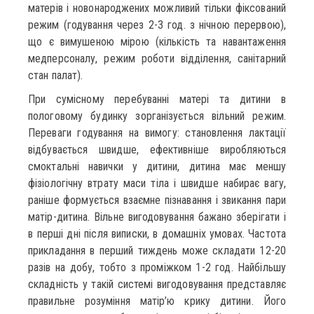
матерів і новонароджених можливий тільки фіксований
режим (годування через 2-3 год. з нічною перервою),
що є вимушеною мірою (кількість та навантаження
медперсоналу, режим роботи відділення, санітарний
стан палат).
При сумісному перебуванні матері та дитини в
пологовому будинку зорганізується вільний режим.
Переваги годування на вимогу: становлення лактації
відбувається швидше, ефективніше виробляються
смоктальні навички у дитини, дитина має меншу
фізіологічну втрату маси тіла і швидше набирає вагу,
раніше формується взаємне пізнавання і звикання пари
матір-дитина. Вільне вигодовування бажано зберігати і
в перші дні після виписки, в домашніх умовах. Частота
прикладання в перший тиждень може складати 12-20
разів на добу, тобто з проміжком 1-2 год. Найбільшу
складність у такій системі вигодовування представляє
правильне розуміння матір’ю крику дитини. Його