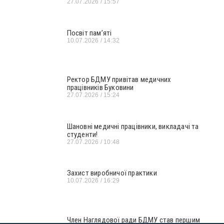
27.07.2026
15:57
Посвіт пам’яті
10.07.2026
14:32
Ректор БДМУ привітав медичних
працівників Буковини
27.07.2026
15:24
Шановні медичні працівники, викладачі та
студенти!
27.07.2026
10:48
Захист виробничої практики
10.07.2026
16:29
Член Наглядової ради БДМУ став першим