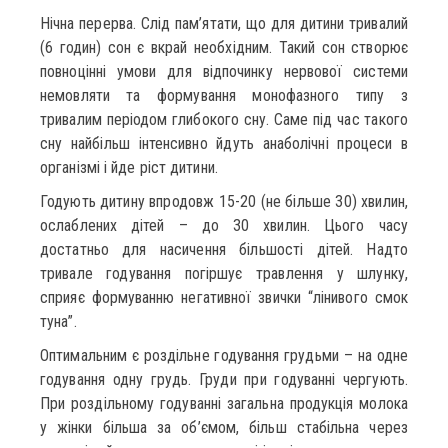
Нічна перерва. Слід пам’ятати, що для дитини тривалий
(6 годин) сон є вкрай необхідним. Такий сон створює
повноцінні умови для відпочинку нервової системи
немовляти та формування монофазного типу з
тривалим періодом глибокого сну. Саме під час такого
сну найбільш інтенсивно йдуть анаболічні процеси в
організмі і йде ріст дитини.
Годують дитину впродовж 15-20 (не більше 30) хвилин,
ослаблених дітей – до 30 хвилин. Цього часу
достатньо для насичення більшості дітей. Надто
тривале годування погіршує травлення у шлунку,
сприяє формуванню негативної звички “лінивого смок
туна”.
Оптимальним є роздільне годування грудьми – на одне
годування одну грудь. Груди при годуванні чергують.
При роздільному годуванні загальна продукція молока
у жінки більша за об’ємом, більш стабільна через