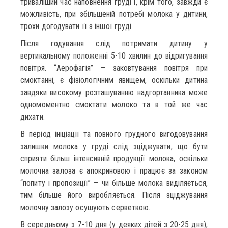
триваліший час наповнення груді і, крім того, завжди є
можливість, при збільшеній потребі молока у дитини,
трохи догодувати її з іншої груді.
Після годування слід потримати дитину у
вертикальному положенні 5-10 хвилин до відригування
повітря. “Аерофагія” – заковтування повітря при
смоктанні, є фізіологічним явищем, оскільки дитина
завдяки високому розташуванню надгортанника може
одномоментно смоктати молоко та в той же час
дихати.
В період ініціації та повного грудного вигодовування
залишки молока у груді слід зціджувати, що бути
сприяти більш інтенсивній продукції молока, оскільки
молочна залоза є апокриновою і працює за законом
“попиту і пропозиції” – чи більше молока виділяється,
тим більше його виробляється. Після зціджування
молочну залозу осушують серветкою.
В середньому з 7-10 дня (у деяких дітей з 20-25 дня),