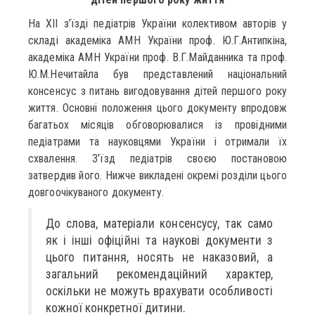
На ХІІ з’їзді педіатрів України колективом авторів у
складі академіка АМН України проф. Ю.Г.Антипкіна,
академіка АМН України проф. В.Г.Майданника та проф.
Ю.М.Нечитайла був представлений національний
консенсус з питань вигодовування дітей першого року
життя. Основні положення цього документу впродовж
багатьох місяців обговорювалися із провідними
педіатрами та науковцями України і отримали їх
схвалення. З’їзд педіатрів своєю постановою
затвердив його. Нижче викладені окремі розділи цього
довгоочікуваного документу.
До слова, матеріали консенсусу, так само
як і інші офіційні та наукові документи з
цього питання, носять не наказовий, а
загальний рекомендаційний характер,
оскільки не можуть врахувати особливості
кожної конкретної дитини.