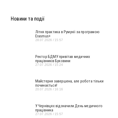
Новини та події
Літня практика в Румунії за програмою
Erasmus+
28.07.2026
15:57
Ректор БДМУ привітав медичних
працівників Буковини
27.07.2026
15:24
Майстерня завершена, але робота тільки
починається!
20.07.2026
16:16
У Чернівцях відзначили День медичного
працівника
27.07.2026
15:57