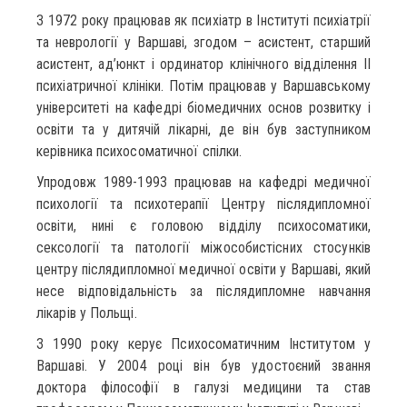
З 1972 року працював як психіатр в Інституті психіатрії
та неврології у Варшаві, згодом – асистент, старший
асистент, ад’юнкт і ординатор клінічного відділення II
психіатричної клініки. Потім працював у Варшавському
університеті на кафедрі біомедичних основ розвитку і
освіти та у дитячій лікарні, де він був заступником
керівника психосоматичної спілки.
Упродовж 1989-1993 працював на кафедрі медичної
психології та психотерапії Центру післядипломної
освіти, нині є головою відділу психосоматики,
сексології та патології міжособистісних стосунків
центру післядипломної медичної освіти у Варшаві, який
несе відповідальність за післядипломне навчання
лікарів у Польщі.
З 1990 року керує Психосоматичним Інститутом у
Варшаві. У 2004 році він був удостоєний звання
доктора філософії в галузі медицини та став