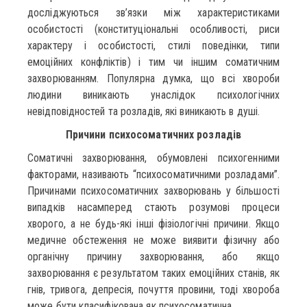
досліджуються зв’язки між характеристиками
особистості (конституціональні особливості, риси
характеру і особистості, стилі поведінки, типи
емоційних конфліктів) і тим чи іншим соматичним
захворюванням. Популярна думка, що всі хвороби
людини виникають унаслідок психологічних
невідповідностей та розладів, які виникають в душі.
Причини психосоматичних розладів
Соматичні захворювання, обумовлені психогенними
факторами, називають “психосоматичними розладами”.
Причинами психосоматичних захворювань у більшості
випадків насамперед стають розумові процеси
хворого, а не будь-які інші фізіологічні причини. Якщо
медичне обстеження не може виявити фізичну або
органічну причину захворювання, або якщо
захворювання є результатом таких емоційних станів, як
гнів, тривога, депресія, почуття провини, тоді хвороба
може бути класифікована як психосоматична.