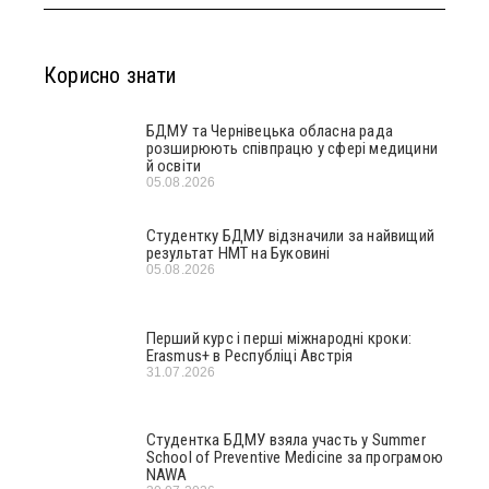
Корисно знати
БДМУ та Чернівецька обласна рада
розширюють співпрацю у сфері медицини
й освіти
05.08.2026
Студентку БДМУ відзначили за найвищий
результат НМТ на Буковині
05.08.2026
Перший курс і перші міжнародні кроки:
Erasmus+ в Республіці Австрія
31.07.2026
Студентка БДМУ взяла участь у Summer
School of Preventive Medicine за програмою
NAWA