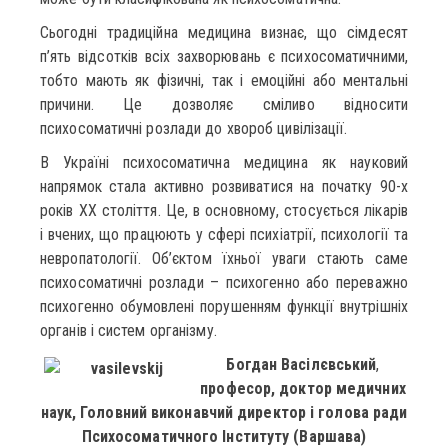
Сьогодні традиційна медицина визнає, що сімдесят
п’ять відсотків всіх захворювань є психосоматичними,
тобто мають як фізичні, так і емоційні або ментальні
причини. Це дозволяє сміливо відносити
психосоматичні розлади до хвороб цивілізації.
В Україні психосоматична медицина як науковий
напрямок стала активно розвиватися на початку 90-х
років ХХ століття. Це, в основному, стосується лікарів
і вчених, що працюють у сфері психіатрії, психології та
невропатології. Об’єктом їхньої уваги стають саме
психосоматичні розлади – психогенно або переважно
психогенно обумовлені порушенням функції внутрішніх
органів і систем організму.
Богдан Васілєвський
,
професор, доктор медичних
наук, Головний виконавчий директор і голова ради
Психосоматичного Інституту (Варшава)