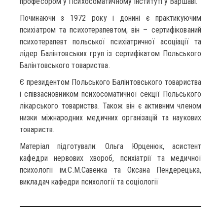
професором у Психосоматичному Інституті у Варшаві.
Починаючи з 1972 року і донині є практикуючим
психіатром та психотерапевтом, він – сертифікований
психотерапевт польської психіатричної асоціації та
лідер Балінтовських груп із сертифікатом Польського
Балінтовського товариства.
Є президентом Польського Балінтовського товариства
і співзасновником психосоматичної секції Польського
лікарського товариства. Також він є активним членом
низки міжнародних медичних організацій та наукових
товариств.
Матеріал підготували: Ольга Юрценюк, асистент
кафедри нервових хвороб, психіатрії та медичної
психології ім.С.М.Савенка та Оксана Пендерецька,
викладач кафедри психології та соціології