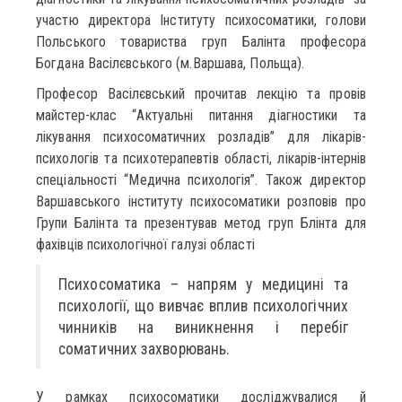
участю директора Інституту психосоматики, голови
Польського товариства груп Балінта професора
Богдана Васілєвського (м.Варшава, Польща).
Професор Васілєвський прочитав лекцію та провів
майстер-клас “Актуальні питання діагностики та
лікування психосоматичних розладів” для лікарів-
психологів та психотерапевтів області, лікарів-інтернів
спеціальності “Медична психологія”. Також директор
Варшавського інституту психосоматики розповів про
Групи Балінта та презентував метод груп Блінта для
фахівців психологічної галузі області
Психосоматика – напрям у медицині та
психології, що вивчає вплив психологічних
чинників на виникнення і перебіг
соматичних захворювань.
У рамках психосоматики досліджувалися й