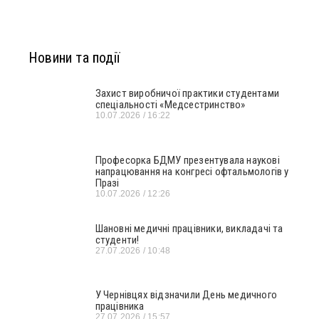
Новини та події
Захист виробничої практики студентами
спеціальності «Медсестринство»
10.07.2026
16:22
Професорка БДМУ презентувала наукові
напрацювання на конгресі офтальмологів у
Празі
10.07.2026
12:26
Шановні медичні працівники, викладачі та
студенти!
27.07.2026
10:48
У Чернівцях відзначили День медичного
працівника
27.07.2026
15:57