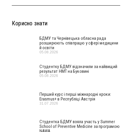
Корисно знати
БДМУ та Чернівецька обласна рада
розширюють співпрацю у сфері медицини
й освіти
05.08.2026
Студентку БДМУ відзначили за найвищий
результат НМТ на Буковині
05.08.2026
Перший курс і перші міжнародні кроки:
Erasmus+ в Республіці Австрія
31.07.2026
Студентка БДМУ взяла участь у Summer
School of Preventive Medicine за програмою
NAWA