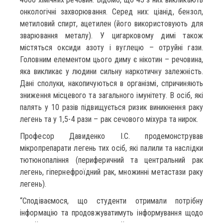
онкологічні захворювання. Серед них: ціанід, бензол,
метиловий спирт, ацетилен (його використовують для
зварювання металу). У цигарковому димі також
містяться оксиди азоту і вуглецю – отруйні гази.
Головним елементом цього диму є нікотин – речовина,
яка викликає у людини сильну наркотичну залежність.
Дані сполуки, накопичуються в організмі, спричиняють
зниження місцевого та загального імунітету. В осіб, які
палять у 10 разів підвищується ризик виникнення раку
легень та у 1,5-4 рази – рак сечового міхура та нирок.
Професор Давиденко І.С. продемонстрував
мікропрепарати легень тих осіб, які палили та наслідки
тютюнопаління (периферичний та центральний рак
легень, гіпернефроїдний рак, множинні метастази раку
легень).
“Сподіваємося, що студенти отримали потрібну
інформацію та продовжуватимуть інформування щодо