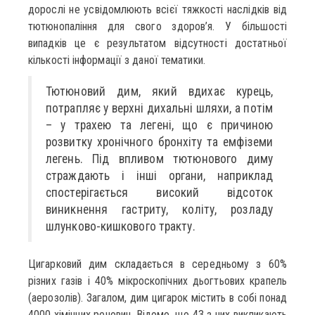
дорослі не усвідомлюють всієї тяжкості наслідків від
тютюнопаління для свого здоров’я. У більшості
випадків це є результатом відсутності достатньої
кількості інформації з даної тематики.
Тютюновий дим, який вдихає курець,
потрапляє у верхні дихальні шляхи, а потім
– у трахею та легені, що є причиною
розвитку хронічного бронхіту та емфіземи
легень. Під впливом тютюнового диму
страждають і інші органи, наприклад
спостерігається високий відсоток
виникнення гастриту, коліту, розладу
шлунково-кишкового тракту.
Цигарковий дим складається в середньому з 60%
різних газів і 40% мікроскопічних дьогтьових крапель
(аерозолів). Загалом, дим цигарок містить в собі понад
4000 хімічних речовин. Відомо, що 43 з них викликають