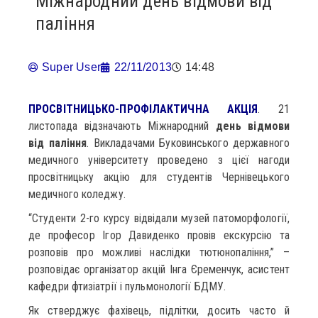
Міжнародний день відмови від
паління
Super User
22/11/2013
14:48
ПРОСВІТНИЦЬКО-ПРОФІЛАКТИЧНА АКЦІЯ
. 21
листопада відзначають Міжнародний
день відмови
від паління
. Викладачами Буковинського державного
медичного університету проведено з цієї нагоди
просвітницьку акцію для студентів Чернівецького
медичного коледжу.
“Студенти 2-го курсу відвідали музей патоморфології,
де професор Ігор Давиденко провів екскурсію та
розповів про можливі наслідки тютюнопаління,” –
розповідає організатор акцій Інга Єременчук, асистент
кафедри фтизіатрії і пульмонології БДМУ.
Як стверджує фахівець, підлітки, досить часто й