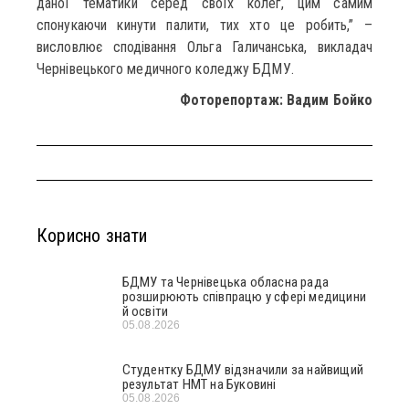
даної тематики серед своїх колег, цим самим
спонукаючи кинути палити, тих хто це робить,” –
висловлює сподівання Ольга Галичанська, викладач
Чернівецького медичного коледжу БДМУ.
Фоторепортаж: Вадим Бойко
Корисно знати
БДМУ та Чернівецька обласна рада
розширюють співпрацю у сфері медицини
й освіти
05.08.2026
Студентку БДМУ відзначили за найвищий
результат НМТ на Буковині
05.08.2026