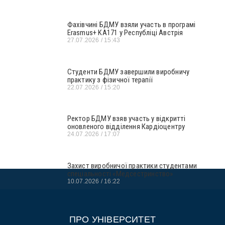
Фахівчині БДМУ взяли участь в програмі
Erasmus+ KA171 у Республіці Австрія
27.07.2026
15:43
Студенти БДМУ завершили виробничу
практику з фізичної терапії
22.07.2026
15:20
Ректор БДМУ взяв участь у відкритті
оновленого відділення Кардіоцентру
24.07.2026
17:07
Захист виробничої практики студентами
спеціальності «Медсестринство»
10.07.2026
16:22
ПРО УНІВЕРСИТЕТ