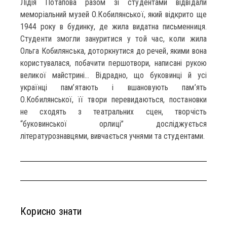
Лідія Потапова разом зі студентами відвідали
меморіальний музей О.Кобилянської, який відкрито ще
1944 року в будинку, де жила видатна письменниця.
Студенти змогли зануритися у той час, коли жила
Ольга Кобилянська, доторкнутися до речей, якими вона
користувалася, побачити першотвори, написані рукою
великої майстрині… Відрадно, що буковинці й усі
українці пам’ятають і вшановують пам’ять
О.Кобилянської, її твори перевидаються, постановки
не сходять з театральних сцен, творчість
“буковинської орлиці” досліджується
літературознавцями, вивчається учнями та студентами.
Корисно знати