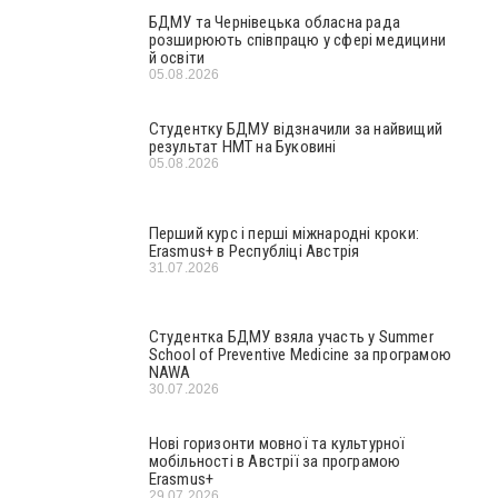
БДМУ та Чернівецька обласна рада
розширюють співпрацю у сфері медицини
й освіти
05.08.2026
Студентку БДМУ відзначили за найвищий
результат НМТ на Буковині
05.08.2026
Перший курс і перші міжнародні кроки:
Erasmus+ в Республіці Австрія
31.07.2026
Студентка БДМУ взяла участь у Summer
School of Preventive Medicine за програмою
NAWA
30.07.2026
Нові горизонти мовної та культурної
мобільності в Австрії за програмою
Erasmus+
29.07.2026