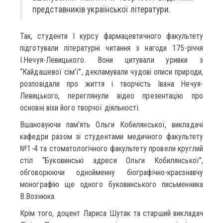
представників української літератури.
Так, студенти І курсу фармацевтичного факультету
підготували літературні читання з нагоди 175-річчя
І.Нечуя-Левицького. Вони цитували уривки з
“Кайдашевої сім’ї”, декламували чудові описи природи,
розповідали про життя і творчість Івана Нечуя-
Левицького, переглянули відео презентацію про
основні віхи його творчої діяльності.
Вшановуючи пам’ять Ольги Кобилянської, викладачі
кафедри разом зі студентами медичного факультету
№1-4 та стоматологічного факультету провели круглий
стіл “Буковинські адреси Ольги Кобилянської”,
обговорюючи однойменну біографічно-краєзнавчу
монографію ще одного буковинського письменника
В.Вознюка.
Крім того, доцент Лариса Шутак та старший викладач