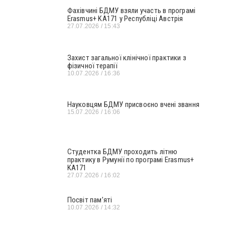
Фахівчині БДМУ взяли участь в програмі
Erasmus+ KA171 у Республіці Австрія
27.07.2026
15:43
Захист загальної клінічної практики з
фізичної терапії
10.07.2026
16:36
Науковцям БДМУ присвоєно вчені звання
15.07.2026
16:06
Студентка БДМУ проходить літню
практику в Румунії по програмі Erasmus+
KA171
27.07.2026
16:02
Посвіт пам’яті
10.07.2026
14:32