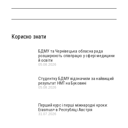
Корисно знати
БДМУ та Чернівецька обласна рада
розширюють співпрацю у сфері медицини
й освіти
05.08.2026
Студентку БДМУ відзначили за найвищий
результат НМТ на Буковині
05.08.2026
Перший курс і перші міжнародні кроки:
Erasmus+ в Республіці Австрія
31.07.2026