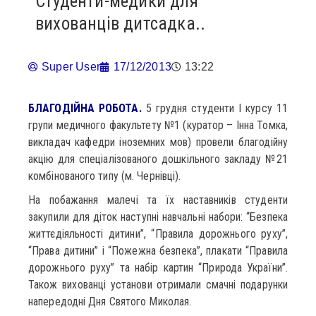
Студенти-медики для
вихованців дитсадка..
Super User
17/12/2013
13:22
БЛАГОДІЙНА РОБОТА.
5 грудня студенти І курсу 11
групи медичного факультету №1 (куратор – Інна Томка,
викладач кафедри іноземних мов) провели благодійну
акцію для спеціалізованого дошкільного закладу №21
комбінованого типу (м. Чернівці).
На побажання малечі та їх наставників студенти
закупили для діток наступні навчальні набори: “Безпека
життєдіяльності дитини”, “Правила дорожнього руху”,
“Права дитини” і “Пожежна безпека”, плакати “Правила
дорожнього руху” та набір картин “Природа України”.
Також вихованці установи отримали смачні подарунки
напередодні Дня Святого Миколая.