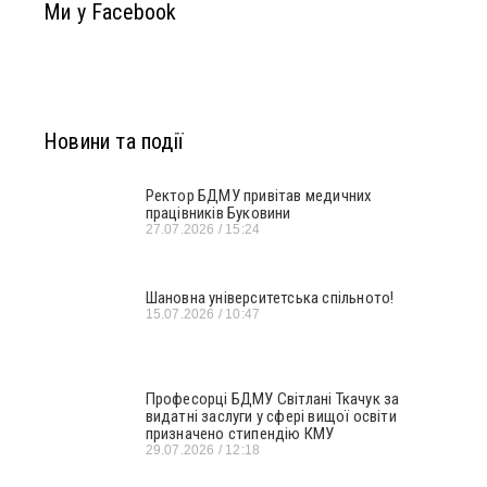
Ми у Facebook
Новини та події
Ректор БДМУ привітав медичних
працівників Буковини
27.07.2026
15:24
Шановна університетська спільното!
15.07.2026
10:47
Професорці БДМУ Світлані Ткачук за
видатні заслуги у сфері вищої освіти
призначено стипендію КМУ
29.07.2026
12:18