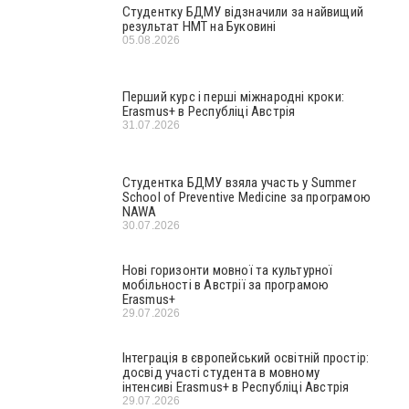
Студентку БДМУ відзначили за найвищий
результат НМТ на Буковині
05.08.2026
Перший курс і перші міжнародні кроки:
Erasmus+ в Республіці Австрія
31.07.2026
Студентка БДМУ взяла участь у Summer
School of Preventive Medicine за програмою
NAWA
30.07.2026
Нові горизонти мовної та культурної
мобільності в Австрії за програмою
Erasmus+
29.07.2026
Інтеграція в європейський освітній простір:
досвід участі студента в мовному
інтенсиві Erasmus+ в Республіці Австрія
29.07.2026