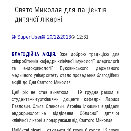
Свято Миколая для пацієнтів
дитячої лікарні
Super User
20/12/2013
12:31
БЛАГОДІЙНА АКЦІЯ.
Вже доброю традицією для
співробітників кафедри клінічної імунології, алергології
та ендокринології Буковинського державного
медичного університету стало проведення благодійних
акцій до Дня Святого Миколая.
Цей рік не став винятком – 19 грудня разом зі
студентами-гуртківцями доценти кафедри Лариса
Павлович, Ольга Оленович, Атоніна Ілюшина відвідали
ендокринологічне відділення Обласної дитячої
клінічної лікарні з подарунками від Святого Миколая.
Майбутні лікарі – студенти 46 групи 6 курсу, 12 групи