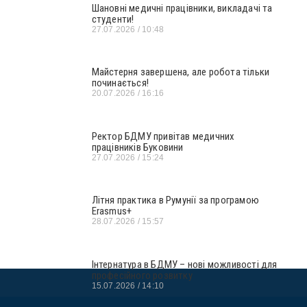
Шановні медичні працівники, викладачі та
студенти!
27.07.2026
10:48
Майстерня завершена, але робота тільки
починається!
20.07.2026
16:16
Ректор БДМУ привітав медичних
працівників Буковини
27.07.2026
15:24
Літня практика в Румунії за програмою
Erasmus+
28.07.2026
15:57
Інтернатура в БДМУ – нові можливості для
професійного розвитку
15.07.2026
14:10