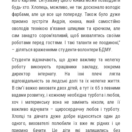
його картини. Ентузіазму цього юнака може позаздрити
будь-хто. Хлопець, можливо, не так досконало володіє
фарбами, але це все ще попереду. Також було дуже
приємно зустріти Андрія, юнака, який самостійно
оволодів технікою в’язання шпицями та крючком, але
сам занадто сором’язливий, щоб вихвалятись своїми
роботами перед гостями. І такі таланти не поодинокі,”
– діляться враженнями студенти-волонтери БДМУ.
Студенти відзначають, що дуже важливу та нелегку
роботу виконують працівники закладу, зокрема
директор інтернату. На їхні плечі лягла
відповідальність за людські долі та їх нелегке життя.
В сім’ї важко виховати двох дітей, а тут їх 65 з певними
вадами розвитку, і кожному необхідна турбота і любов,
хоч і материнську вона не замінить ніколи, але її
важливо відчувати – щиросердечну любов і турботу.
Хлопці та дівчата дуже добре відносяться один до
одного, вихователі полюбили їх вже як рідних і це
приємно бачити. Це діти які залишились без