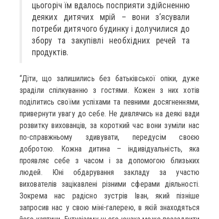
цьогоріч їм вдалось посприяти здійсненню
деяких дитячих мрій – вони з’ясували
потреби дитячого будинку і долучилися до
збору та закупівлі необхідних речей та
продуктів.
“Діти, що залишились без батьківської опіки, дуже
зраділи спілкуванню з гостями. Кожен з них хотів
поділитись своїми успіхами та певними досягненнями,
привернути увагу до себе. Не дивлячись на деякі вади
розвитку вихованців, за короткий час вони зуміли нас
по-справжньому здивувати, передусім своєю
добротою. Кожна дитина – індивідуальність, яка
проявляє себе з часом і за допомогою близьких
людей. Юні обдарування закладу за участю
вихователів зацікавлені різними сферами діяльності.
Зокрема нас радісно зустрів Іван, який пізніше
запросив нас у свою міні-галерею, в якій знаходяться