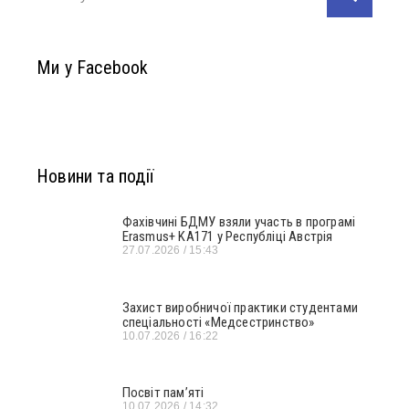
Ми у Facebook
Новини та події
Фахівчині БДМУ взяли участь в програмі
Erasmus+ KA171 у Республіці Австрія
27.07.2026
15:43
Захист виробничої практики студентами
спеціальності «Медсестринство»
10.07.2026
16:22
Посвіт пам’яті
10.07.2026
14:32