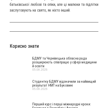
батьківської любові та опіки, але ці малюки та підлітки
заслуговують на свято, як ніхто інший.
Корисно знати
БДМУ та Чернівецька обласна рада
розширюють співпрацю у сфері медицини
й освіти
05.08.2026
Студентку БДМУ відзначили за найвищий
результат НМТ на Буковині
05.08.2026
Перший курс і перші міжнародні кроки:
Erasmus+ в Республіці Австрія