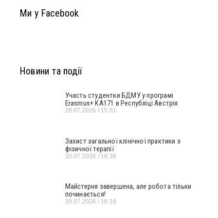
Ми у Facebook
Новини та події
Участь студентки БДМУ у програмі
Erasmus+ KA171 в Республіці Австрія
28.07.2026
15:51
Захист загальної клінічної практики з
фізичної терапії
10.07.2026
16:36
Майстерня завершена, але робота тільки
починається!
20.07.2026
16:16