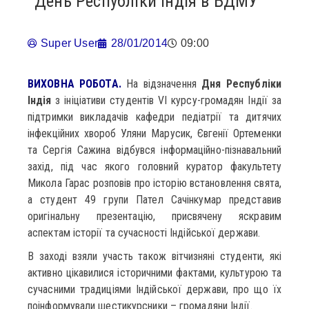
День Республіки Індія в БДМУ
Super User
28/01/2014
09:00
ВИХОВНА РОБОТА.
На відзначення
Дня Республіки
Індія
з ініціативи студентів VІ курсу-громадян Індії за
підтримки викладачів кафедри педіатрії та дитячих
інфекційних хвороб Уляни Марусик, Євгенії Ортеменки
та Сергія Сажина відбувся інформаційно-пізнавальний
захід, під час якого головний куратор факультету
Микола Гарас розповів про історію встановлення свята,
а студент 49 групи Пател Сачінкумар представив
оригінальну презентацію, присвячену яскравим
аспектам історії та сучасності Індійської держави.
В заході взяли участь також вітчизняні студенти, які
активно цікавилися історичними фактами, культурою та
сучасними традиціями Індійської держави, про що їх
поінформували шестикурсники – громадяни Індії.