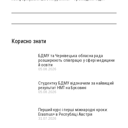
Корисно знати
БДМУ та Чернівецька обласна рада
розширюють співпрацю у сфері медицини
й освіти
05.08.2026
Студентку БДМУ відзначили за найвищий
результат НМТ на Буковині
05.08.2026
Перший курс і перші міжнародні кроки:
Erasmus+ в Республіці Австрія
31.07.2026