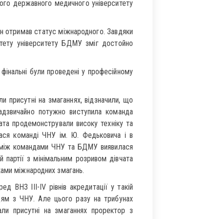
кого державного медичного університету
він отримав статус міжнародного. Завдяки
ітету університету БДМУ зміг достойно
а фінальні були проведені у професійному
ли присутні на змаганнях, відзначили, що
адзвичайно потужно виступила команда
ата продемонстрували високу техніку та
лася команді ЧНУ ім. Ю. Федьковича і в
е між командами ЧНУ та БДМУ виявилася
 партії з мінімальним розривом дівчата
ками міжнародних змагань.
д ВНЗ ІІІ-ІV рівнів акредитації у такій
ицям з ЧНУ. Але цього разу на трибунах
али присутні на змаганнях проректор з