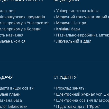
альності
Університетська клініка
ік конкурсних предметів
Медичний консультативний 
ла прийому в Університет
Медичні Центри
ла прийому в Коледж
Клінічні бази
сть навчання
Навчально-виробнича аптек
альна коміся
Лікувальний відділ
АДАЧУ
СТУДЕНТУ
арти вищої освіти
Розклад занять
льні плани
Електронний журнал успішн
ативна база
Електронна освітня платфо
алог Бібліотеки
Підготовка до ЛІІ “Крок”