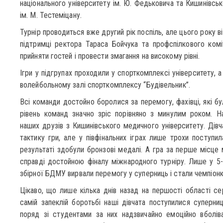
національного університету ім. Ю. Федьковича та Кишинівсь
ім. М. Тестеміцану.
Турнір проводиться вже другий рік поспіль, але цього року 
підтримці ректора Тараса Бойчука та профспілкового ком
прийняти гостей і провести змагання на високому рівні.
Ігри у підгрупах проходили у спорткомплексі університету, 
волейбольному залі спорткомплексу “Будівельник”.
Всі команди достойно боролися за перемогу, фахівці, які бу
рівень команд значно зріс порівняно з минулим роком. Н
наших друзів з Кишинівського медичного університету. Дівч
тактику гри, але у півфінальних іграх лише трохи поступи
результаті здобули бронзові медалі. А гра за перше місц
справді достойною фіналу міжнародного турніру. Лише у 5-й
збірної БДМУ вирвали перемогу у суперниць і стали чемпіон
Цікаво, що лише кілька днів назад на першості області сере
самій запеклій боротьбі наші дівчата поступилися суперн
поряд зі студентами за них надзвичайно емоційно вболів