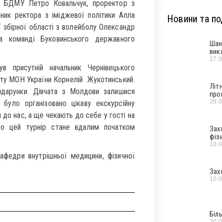
му БДМУ Петро Ковальчук, проректор з
чник ректора з іміджевої політики Алла
Новини та под
 збірної області з волейболу Олександр
а команді Буковинського державного
Шан
вик
27.
в присутній начальник Чернівецького
орту МОН України Корнелій Жукотинський.
Літ
одарунки. Дівчата з Молдови залишися
про
28.
було організовано цікаву екскурсійну
 до нас, а ще чекають до себе у гості на
що цей турнір стане вдалим початком
Зах
фіз
10.
афедри внутрішньої медицини, фізичної
Зах
10.
Біл
20.