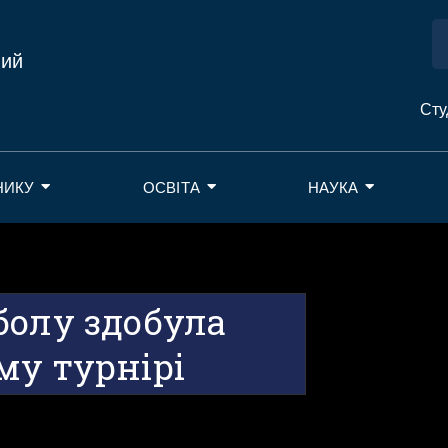
ний
Сту
НИКУ
ОСВІТА
НАУКА
болу здобула
му турнірі