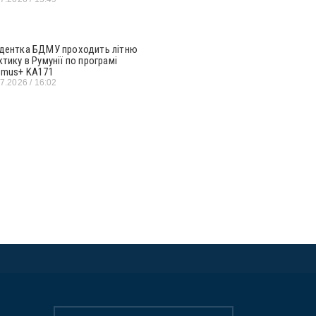
дентка БДМУ проходить літню
ктику в Румунії по програмі
smus+ KA171
07.2026
16:02