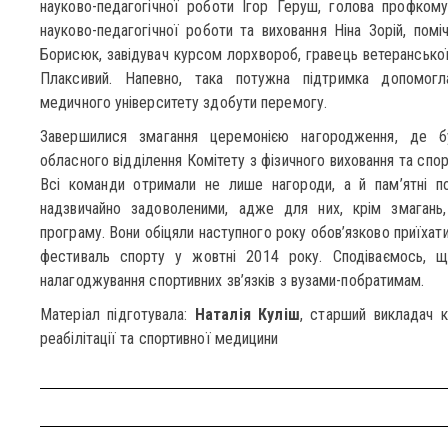
науково-педагогічної роботи Ігор Геруш, голова профко
науково-педагогічної роботи та виховання Ніна Зорій, помі
Борисюк, завідувач курсом лорхвороб, гравець ветеранської
Плаксивий. Напевно, така потужна підтримка допомогл
медичного університету здобути перемогу.
Завершилися змагання церемонією нагородження, де бу
обласного відділення Комітету з фізичного виховання та сп
Всі команди отримали не лише нагороди, а й пам’ятні п
надзвичайно задоволеними, адже для них, крім змагань, 
програму. Вони обіцяли наступного року обов’язково приїхати
фестиваль спорту у жовтні 2014 року. Сподіваємось, 
налагоджування спортивних зв’язків з вузами-побратимам.
Матеріал підготувала:
Наталія Куліш
, старший викладач к
реабілітації та спортивної медицини