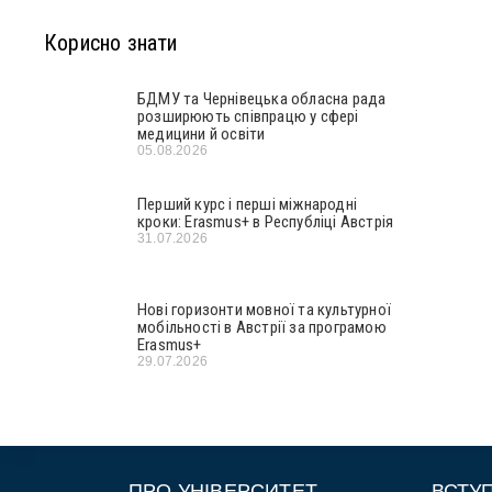
Корисно знати
БДМУ та Чернівецька обласна рада
розширюють співпрацю у сфері
медицини й освіти
05.08.2026
Перший курс і перші міжнародні
кроки: Erasmus+ в Республіці Австрія
31.07.2026
Нові горизонти мовної та культурної
мобільності в Австрії за програмою
Erasmus+
29.07.2026
ПРО УНІВЕРСИТЕТ
ВСТУ