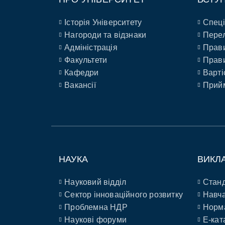
Історія Університету
Спеці
Нагороди та відзнаки
Перел
Адміністрація
Прави
Факультети
Прави
Кафедри
Варті
Вакансії
Прийм
НАУКА
ВИКЛ
Науковий відділ
Станд
Сектор інноваційного розвитку
Навча
Проблемна НДР
Норм
Наукові форуми
E-кат