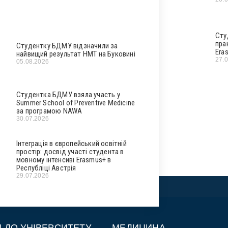
Сту
пра
Студентку БДМУ відзначили за
Era
найвищий результат НМТ на Буковині
27.
05.08.2026
Студентка БДМУ взяла участь у
Summer School of Preventive Medicine
за програмою NAWA
30.07.2026
Інтеграція в європейський освітній
простір: досвід участі студента в
мовному інтенсиві Erasmus+ в
Республіці Австрія
29.07.2026
П ДО УНІВЕРСИТЕТУ
МЕДИЦИНА