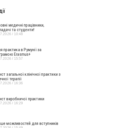
ії
овні медичні працівники,
ладачі та студенти!
07.2026
10:48
ня практика в Румунії за
грамою Erasmus+
07.2026
15:57
ист загальної клінічної практики з
ичної терапії
07.2026
16:36
ист виробничої практики
07.2026
16:29
ьше можливостей для вступників
07.2026
15:49