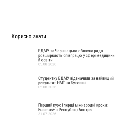
Корисно знати
БДМУ та Чернівецька обласна рада
розширюють співпрацю у сфері медицини
й освіти
05.08.2026
Студентку БДМУ відзначили за найвищий
результат НМТ на Буковині
05.08.2026
Перший курс і перші міжнародні кроки:
Erasmus+ в Республіці Австрія
31.07.2026