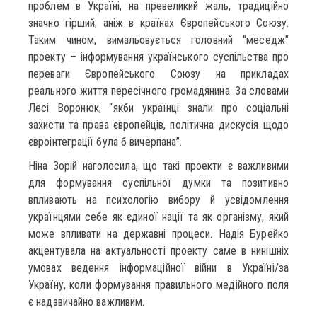
проблем в Україні, на превеликий жаль, традиційно
значно гірший, аніж в країнах Європейського Союзу.
Таким чином, вимальовується головний “меседж”
проекту – інформування українського суспільства про
переваги Європейського Союзу на прикладах
реального життя пересічного громадянина. За словами
Лесі Воронюк, “якби українці знали про соціальні
захисти та права європейців, політична дискусія щодо
євроінтеграції була б вичерпана”.
Ніна Зорій наголосила, що такі проекти є важливими
для формування суспільної думки та позитивно
впливають на психологію вибору й усвідомлення
українцями себе як єдиної нації та як організму, який
може впливати на державні процеси. Надія Бурейко
акцентувала на актуальності проекту саме в нинішніх
умовах ведення інформаційної війни в Україні/за
Україну, коли формування правильного медійного поля
є надзвичайно важливим.