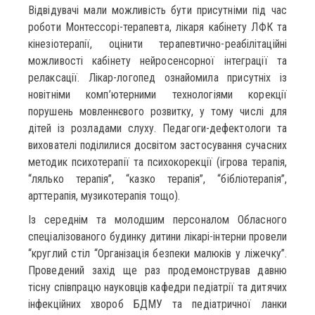
Відвідувачі мали можливість бути присутніми під час
роботи Монтессорі-терапевта, лікаря кабінету ЛФК та
кінезіотерапії, оцінити терапевтично-реабілітаційні
можливості кабінету нейросенсорної інтеграції та
релаксації. Лікар-логопед ознайомила присутніх із
новітніми комп’ютерними технологіями корекції
порушень мовленнєвого розвитку, у тому числі для
дітей із розладами слуху. Педагоги-дефектологи та
вихователі поділилися досвітом застосування сучасних
методик психотерапії та психокорекції (ігрова терапія,
“лялько терапія”, “казко терапія”, “бібліотерапія”,
арттерапія, музикотерапія тощо).
Із середнім та молодшим персоналом Обласного
спеціалізованого будинку дитини лікарі-інтерни провели
“круглий стіл “Організація безпеки малюків у ліжечку”.
Проведений захід ще раз продемонстрував давню
тісну співпрацю науковців кафедри педіатрії та дитячих
інфекційних хвороб БДМУ та педіатричної ланки