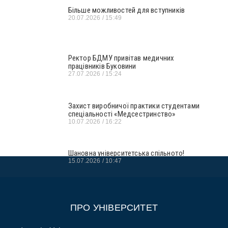
Більше можливостей для вступників
20.07.2026
15:49
Ректор БДМУ привітав медичних
працівників Буковини
27.07.2026
15:24
Захист виробничої практики студентами
спеціальності «Медсестринство»
10.07.2026
16:22
Шановна університетська спільното!
15.07.2026
10:47
ПРО УНІВЕРСИТЕТ