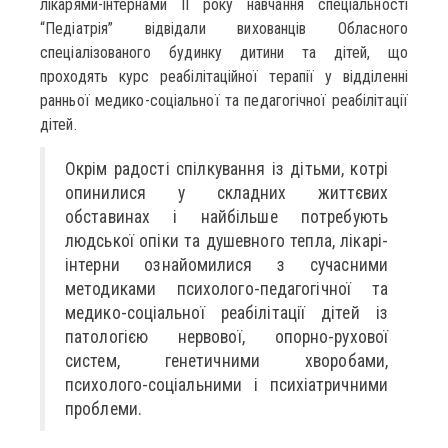
лікарями-інтернами ІІ року навчання спеціальності
“Педіатрія” відвідали вихованців Обласного
спеціалізованого будинку дитини та дітей, що
проходять курс реабілітаційної терапії у відділенні
ранньої медико-соціальної та педагогічної реабілітації
дітей.
Окрім радості спілкування із дітьми, котрі
опинилися у складних життєвих
обставинах і найбільше потребують
людської опіки та душевного тепла, лікарі-
інтерни ознайомилися з сучасними
методиками психолого-педагогічної та
медико-соціальної реабілітації дітей із
патологією нервової, опорно-рухової
систем, генетичними хворобами,
психолого-соціальними і психіатричними
проблеми.