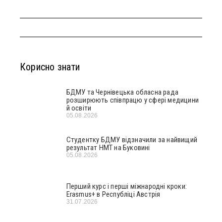
Корисно знати
БДМУ та Чернівецька обласна рада
розширюють співпрацю у сфері медицини
й освіти
05.08.2026
Студентку БДМУ відзначили за найвищий
результат НМТ на Буковині
05.08.2026
Перший курс і перші міжнародні кроки:
Erasmus+ в Республіці Австрія
31.07.2026