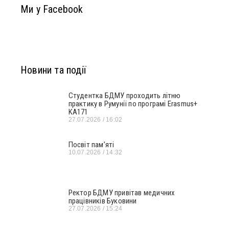
Ми у Facebook
Новини та події
Студентка БДМУ проходить літню
практику в Румунії по програмі Erasmus+
KA171
27.07.2026
16:02
Посвіт пам’яті
10.07.2026
14:32
Ректор БДМУ привітав медичних
працівників Буковини
27.07.2026
15:24