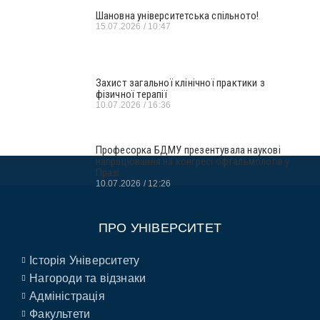
Шановна університетська спільното!
15.07.2026
10:47
Захист загальної клінічної практики з
фізичної терапії
10.07.2026
16:36
Професорка БДМУ презентувала наукові
напрацювання на конгресі офтальмологів у
Празі
10.07.2026
12:26
ПРО УНІВЕРСИТЕТ
Історія Університету
Нагороди та відзнаки
Адміністрація
Факультети