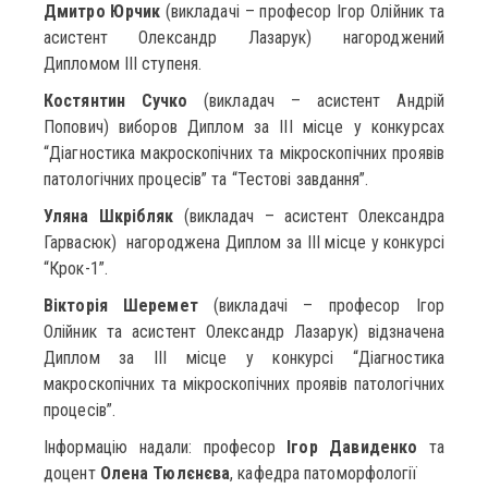
Дмитро Юрчик
(викладачі – професор Ігор Олійник та
асистент Олександр Лазарук) нагороджений
Дипломом ІІІ ступеня.
Костянтин Сучко
(викладач – асистент Андрій
Попович) виборов Диплом за ІІІ місце у конкурсах
“Діагностика макроскопічних та мікроскопічних проявів
патологічних процесів” та “Тестові завдання”.
Уляна Шкрібляк
(викладач – асистент Олександра
Гарвасюк) нагороджена Диплом за ІІІ місце у конкурсі
“Крок-1”.
Вікторія Шеремет
(викладачі – професор Ігор
Олійник та асистент Олександр Лазарук) відзначена
Диплом за ІІІ місце у конкурсі “Діагностика
макроскопічних та мікроскопічних проявів патологічних
процесів”.
Інформацію надали: професор
Ігор Давиденко
та
доцент
Олена Тюлєнєва
, кафедра патоморфології