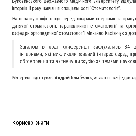
Буковинського державного медичного університету відбулас
інтернів ІІ року навчання спеціальності “Стоматологія”.
На початку конференції перед лікарями-інтернами та присут
дитячої стоматології, терапевтичної стоматології та орт
кафедри ортопедичної стоматології Михайло Касіянчук з до
Загалом в ході конференції заслухалась 34 до
інтернами, які викликали жвавий інтерес серед при
обговорення та активну дискусію за темами наукови
Матеріал підготував:
Андрій Бамбуляк
, асистент кафедри хі
Корисно знати