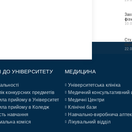
Зах
фіз
10.
Сту
пра
22.
П ДО УНІВЕРСИТЕТУ
МЕДИЦИНА
альності
Університетська клініка
ік конкурсних предметів
Медичний консультативний 
ла прийому в Університет
Медичні Центри
ла прийому в Коледж
Клінічні бази
сть навчання
Навчально-виробнича аптек
альна коміся
Лікувальний відділ