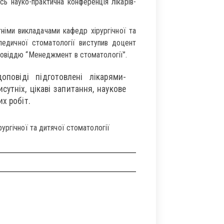
ь науко-практична конференція лікарів-
німи викладачами кафедр хірургічної та
опедичної стоматології виступив доцент
повіддю “Менеджмент в стоматології”.
повіді підготовлені лікарями-
сутніх, цікаві запитання, наукове
х робіт.
рургічної та дитячої стоматології