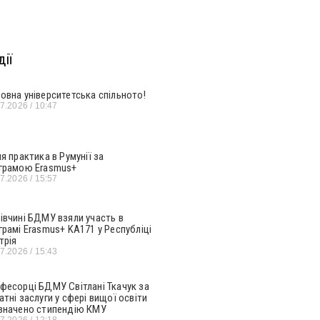
ії
овна університетська спільното!
07.2026
10:47
ня практика в Румунії за
грамою Erasmus+
07.2026
15:57
івчині БДМУ взяли участь в
грамі Erasmus+ KA171 у Республіці
трія
07.2026
15:43
фесорці БДМУ Світлані Ткачук за
атні заслуги у сфері вищої освіти
значено стипендію КМУ
07.2026
12:18