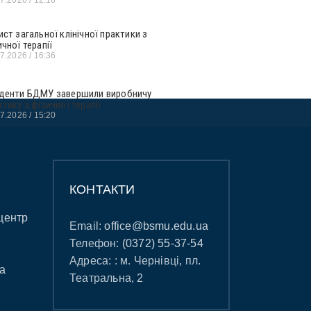
ист загальної клінічної практики з
ичної терапії
07.2026
16:36
денти БДМУ завершили виробничу
ктику з фізичної терапії
07.2026
15:20
КОНТАКТИ
центр
Email:
office@bsmu.edu.ua
Телефон:
(0372) 55-37-54
Адреса: : м. Чернівці, пл.
а
Театральна, 2