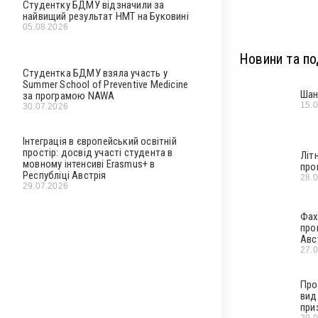
Студентку БДМУ відзначили за
найвищий результат НМТ на Буковині
05.08.2026
Новини та под
Студентка БДМУ взяла участь у
Summer School of Preventive Medicine
Шан
за програмою NAWA
15.
30.07.2026
Інтеграція в європейський освітній
простір: досвід участі студента в
Літ
мовному інтенсиві Erasmus+ в
про
Республіці Австрія
28.
29.07.2026
Фах
про
Авс
27.
Про
вид
при
29.