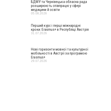
БДМУ та Чернівецька обласна рада
розширюють співпрацю у сфері
медицини й освіти
05.08.2026
Перший курс і перші міжнародні
кроки: Erasmus+ в Республіці Австрія
31.07.2026
Нові горизонти мовної та культурної
мобільності в Австрії за програмою
Erasmus+
29.07.2026