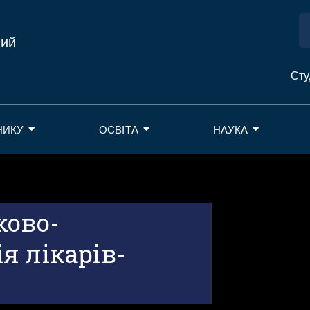
ний
Сту
НИКУ
ОСВІТА
НАУКА
ково-
я лікарів-