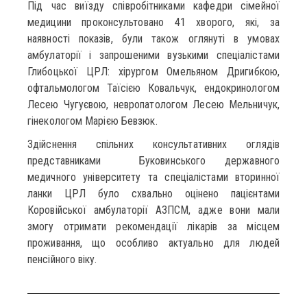
Під час виїзду співробітниками кафедри сімейної
медицини проконсультовано 41 хворого, які, за
наявності показів, були також оглянуті в умовах
амбулаторії і запрошеними вузькими спеціалістами
Глибоцької ЦРЛ: хірургом Омельяном Дригибкою,
офтальмологом Таїсією Ковальчук, ендокринологом
Лесею Чугуєвою, невропатологом Лесею Мельничук,
гінекологом Марією Бевзюк.
Здійснення спільних консультативних оглядів
представниками Буковинського державного
медичного університету та спеціалістами вторинної
ланки ЦРЛ було схвально оцінено пацієнтами
Коровійської амбулаторії АЗПСМ, адже вони мали
змогу отримати рекомендації лікарів за місцем
проживання, що особливо актуально для людей
пенсійного віку.