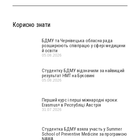
Корисно знати
БДМУ та Чернівецька обласна рада
розширюють співпрацю у сфері медицини
й освіти
05.08.2026
Студентку БДМУ відзначили за найвищий
результат НМТ на Буковині
05.08.2026
Перший курс і перші міжнародні кроки:
Erasmus+ в Республіці Австрія
31.07.2026
Студентка БДМУ взяла участь у Summer
School of Preventive Medicine за програмою
NAWA