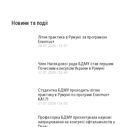
Новини та події
Літня практика в Румунії за програмою
Erasmus+
28.07.2026
15:57
Член Наглядової ради БДМУ став першим
Почесним консулом України в Румунії
27.07.2026
10:40
Студентка БДМУ проходить літню
практику в Румунії по програмі Erasmus+
KA171
27.07.2026
16:02
Професорка БДМУ презентувала наукові
напрацювання на конгресі офтальмологів у
Празі