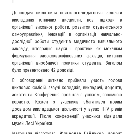
Доповідачі висвітлили психолого-педагогічні аспекти
викладання клінічних дисциплін, нові підходи в
організації виховної роботи, розвиток студентського
самоуправління, інновації в організації навчально-
дослідної роботи студентів медичного навчального
закладу, інтеграцію науки і практики як механізм
формування висококваліфікованих фахівців, питання
організації виробничої практики студентів. Загалом
було презентовано 42 доповіді.
В обговоренні активно прийняли участь голови
циклових комісій, завучі коледжів, викладачі, доценти,
асистенти. Конференція пройшла з успіхом, взаємною
користю. Кожен з учасників збагатився новим
досвідом викладацької діяльності у вузах ІІ-ІV рівнів
акредитації. Після конференції учасники відвідали
музей Лесі Українки.
Матеріали підготував:
В’ячеслав Гайдуков
, доцент