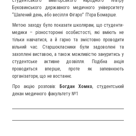
студентського аматорського народного театру
Буковинського державного медичного університету
“Шалений день, або весілля Фігаро” П’єра Бомарше.
Метою заходу було показати школярам, що студенти-
медики – різносторонні особистості, які вміють не
тільки навчатися, а й гарно та змістовно проводити
вільний час. Старшокласники були задоволені та
захоплені виставою, а також можливістю зануритись у
студентське активне дозвілля. Подібна акція
проводиться вперше, проте як запевнюють
організатори, що не востаннє.
Про акцію розповів:
Богдан Хомко
, студентський
декан медичного факультету №1