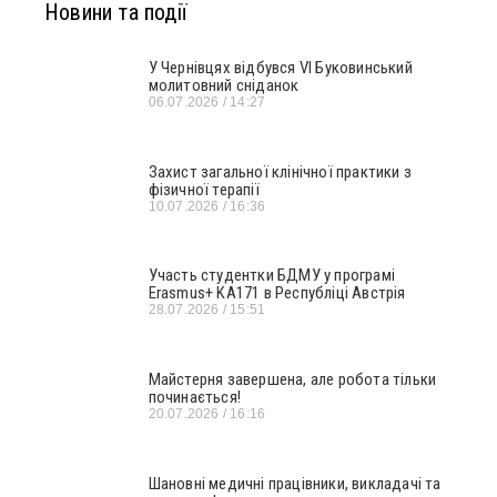
Новини та події
У Чернівцях відбувся VI Буковинський
молитовний сніданок
06.07.2026
14:27
Захист загальної клінічної практики з
фізичної терапії
10.07.2026
16:36
Участь студентки БДМУ у програмі
Erasmus+ KA171 в Республіці Австрія
28.07.2026
15:51
Майстерня завершена, але робота тільки
починається!
20.07.2026
16:16
Шановні медичні працівники, викладачі та