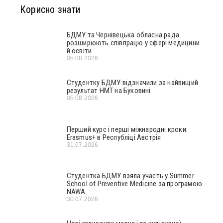
Корисно знати
БДМУ та Чернівецька обласна рада
розширюють співпрацю у сфері медицини
й освіти
05.08.2026
Студентку БДМУ відзначили за найвищий
результат НМТ на Буковині
05.08.2026
Перший курс і перші міжнародні кроки:
Erasmus+ в Республіці Австрія
31.07.2026
Студентка БДМУ взяла участь у Summer
School of Preventive Medicine за програмою
NAWA
30.07.2026