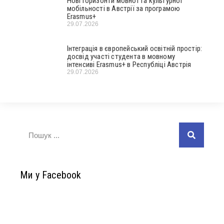
Нові горизонти мовної та культурної
мобільності в Австрії за програмою
Erasmus+
29.07.2026
Інтеграція в європейський освітній простір:
досвід участі студента в мовному
інтенсиві Erasmus+ в Республіці Австрія
29.07.2026
Ми у Facebook