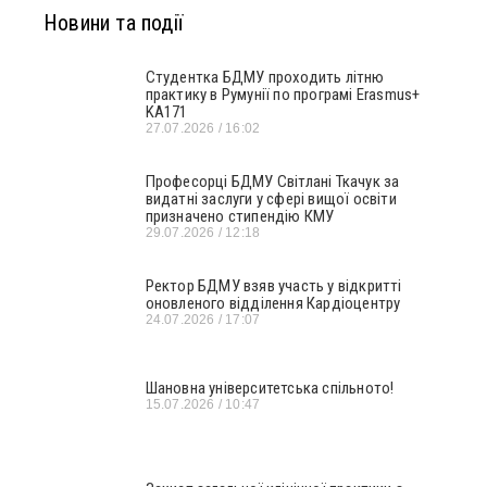
Новини та події
Студентка БДМУ проходить літню
практику в Румунії по програмі Erasmus+
KA171
27.07.2026
16:02
Професорці БДМУ Світлані Ткачук за
видатні заслуги у сфері вищої освіти
призначено стипендію КМУ
29.07.2026
12:18
Ректор БДМУ взяв участь у відкритті
оновленого відділення Кардіоцентру
24.07.2026
17:07
Шановна університетська спільното!
15.07.2026
10:47