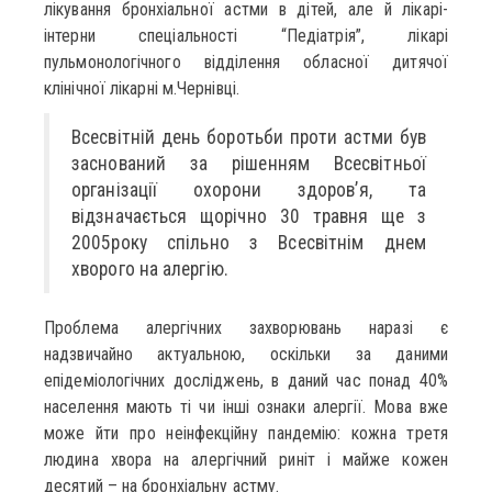
лікування бронхіальної астми в дітей, але й лікарі-
інтерни спеціальності “Педіатрія”, лікарі
пульмонологічного відділення обласної дитячої
клінічної лікарні м.Чернівці.
Всесвітній день боротьби проти астми був
заснований за рішенням Всесвітньої
організації охорони здоров’я, та
відзначається щорічно 30 травня ще з
2005року спільно з Всесвітнім днем
хворого на алергію.
Проблема алергічних захворювань наразі є
надзвичайно актуальною, оскільки за даними
епідеміологічних досліджень, в даний час понад 40%
населення мають ті чи інші ознаки алергії. Мова вже
може йти про неінфекційну пандемію: кожна третя
людина хвора на алергічний риніт і майже кожен
десятий – на бронхіальну астму.