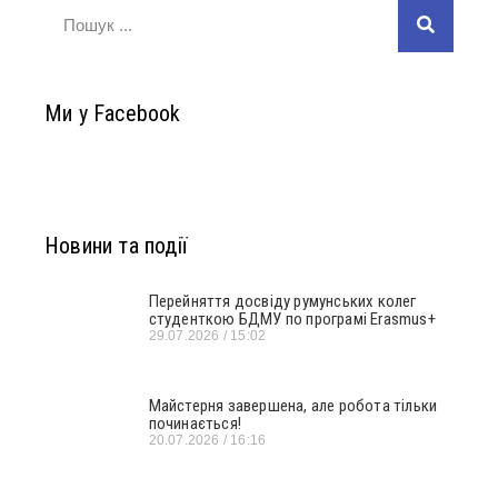
Ми у Facebook
Новини та події
Перейняття досвіду румунських колег
студенткою БДМУ по програмі Erasmus+
29.07.2026
15:02
Майстерня завершена, але робота тільки
починається!
20.07.2026
16:16