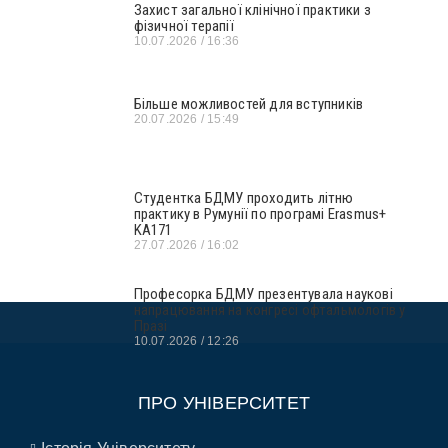
Захист загальної клінічної практики з
фізичної терапії
10.07.2026
16:36
Більше можливостей для вступників
20.07.2026
15:49
Студентка БДМУ проходить літню
практику в Румунії по програмі Erasmus+
KA171
27.07.2026
16:02
Професорка БДМУ презентувала наукові
напрацювання на конгресі офтальмологів у
Празі
10.07.2026
12:26
ПРО УНІВЕРСИТЕТ