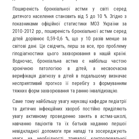
Поширеність бронхіальної астми у світі серед
дитячого населення становить від 5 до 10 %. Згідно з
показниками офіційної статистики МОЗ України за
2010-2012 рр., поширеність бронхіальної астми серед
дітей дорівнює 0,59-0,6 %, що у 10 разів менше за
світові дані. Це свідчить, перш за все, про проблему
гіподіагностики цього захворювання в нашій країні.
Водночас, бронхіальна астма є найбільш частою
хронічною патологією в дітей, а несвоєчасна
верифікація діагнозу в дітей в подальшому визначає
несприятливий прогноз її перебігу з формуванням
тяжких форм захворювання та ранню інвалідизацію.
Саме тому найбільшу увагу науковці кафедри педіатрії
та дитячих інфекційних хвороб постійно приділяють
увагу активному проведенню занять в астма-школі,
навчанню пацієнтів та їх батьків наданню першої
невідкладної допомоги при нападі та зосереджують
увагу на необхідності тривалої контролювальної