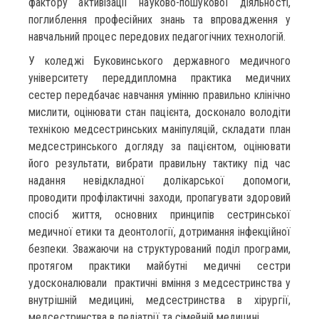
фактору активізації науково-пошукової діяльності,
поглиблення професійних знань та впровадження у
навчальний процес передових педагогічних технологій.
У коледжі Буковинського державного медичного
університету переддипломна практика медичних
сестер передбачає навчання умінню правильно клінічно
мислити, оцінювати стан пацієнта, досконало володіти
технікою медсестринських маніпуляцій, складати план
медсестринського догляду за пацієнтом, оцінювати
його результати, вибрати правильну тактику під час
надання невідкладної долікарської допомоги,
проводити профілактичні заходи, пропагувати здоровий
спосіб життя, основних принципів сестринської
медичної етики та деонтології, дотримання інфекційної
безпеки. Зважаючи на структурований поділ програми,
протягом практики майбутні медичні сестри
удосконалювали практичні вміння з медсестринства у
внутрішній медицині, медсестринства в хірургії,
медсестринства в педіатрії та сімейній медицині.