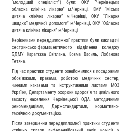
“молодший спеціаліст”) були: ОКУ “Чернівецька
обласна клінічна лікарня” м.Чернівці, КМУ “Міська
дитяча клінічна лікарня” м.Чернівці, ОКУ “Лікарня
швидкої медичної допомоги” м.Чернівці, ОКУ “Обласна
дитяча клінічна лікарня” м.Чернівці
Керівниками переддипломної практики були викладачі
сестринсько-фармацевтичного відділення коледжу
БДМУ Каратєєва Світлана, Козма Василь, Лобанова
Тетяна.
Під час практики студенти ознайомилися з посадовими
обов’язками, правами, роботою медичних сестер,
чинними наказами та інструктивними листами МОЗ
України, Департаменту охорони здоров’я та цивільного
захисту населення Чернівецької ОДА, методичними
рекомендаціями, Держстандартами, нормативно-
технічною документацією.
Після завершення переддипломної практики студенти
успішно склали диференційований залік комісії у