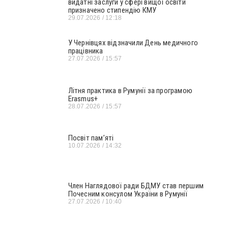
видатні заслуги у сфері вищої освіти
призначено стипендію КМУ
29.07.2026
12:18
У Чернівцях відзначили День медичного
працівника
27.07.2026
15:57
Літня практика в Румунії за програмою
Erasmus+
28.07.2026
15:57
Посвіт пам’яті
10.07.2026
14:32
Член Наглядової ради БДМУ став першим
Почесним консулом України в Румунії
27.07.2026
10:40