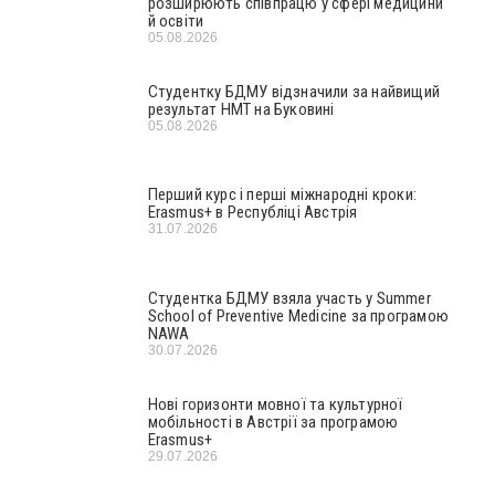
розширюють співпрацю у сфері медицини
й освіти
05.08.2026
Студентку БДМУ відзначили за найвищий
результат НМТ на Буковині
05.08.2026
Перший курс і перші міжнародні кроки:
Erasmus+ в Республіці Австрія
31.07.2026
Студентка БДМУ взяла участь у Summer
School of Preventive Medicine за програмою
NAWA
30.07.2026
Нові горизонти мовної та культурної
мобільності в Австрії за програмою
Erasmus+
29.07.2026