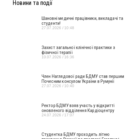
Новини та події
Шановні медичні працівники, викладачі та
студенти!
27.07.2026
10:48
Захист загальної клінічної практики з
фізичної терапії
10.07.2026
16:36
Член Наглядової ради БДМУ став першим
Почесним консулом України в Румунії
27.07.2026
10:40
Ректор БДМУ взяв участь у відкритті
оновленого відділення Кардіоцентру
24.07.2026
17:07
Студентка БДМУ проходить літню