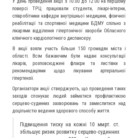
У день проведення акції з 10.00 до 12.00 на першому
поверсі ТРЦ працювали студенти, лікарі-інтерни,
співробітники кафедри внутрішньої медицини, фізичної
реабілітації та спортивної медицини БДМУ спільно з
лікарями відділення гіпертонічної хвороби Обласного
клінічного кардіологічного диспансеру.
В акції взяли участь більше 150 громадян міста і
області. Всім бажаючим були надані консультації
лікарів, розповсюджені флаєри та листівки з
рекомендаціями щодо лікування артеріальної
гіпертензії.
Організатори акції стверджують, що проведення таких
заходів спонукає людей займатися профілактикою
серцево-судинних захворювань та замислитися над
доцільністю ведення здорового способу життя.
Підвищення тиску на кожні 10 ммрт. ст.
збільшує ризик розвитку серцево-судинних