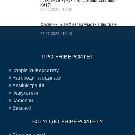
практику в Румунії по програмі Erasmus+
KA171
27.07.2026
16:02
Фахівчині БДМУ взяли участь в програмі
Erasmus+ KA171 у Республіці Австрія
27.07.2026
15:43
ПРО УНІВЕРСИТЕТ
Історія Університету
Нагороди та відзнаки
Адміністрація
Факультети
Кафедри
Вакансії
ВСТУП ДО УНІВЕРСИТЕТУ